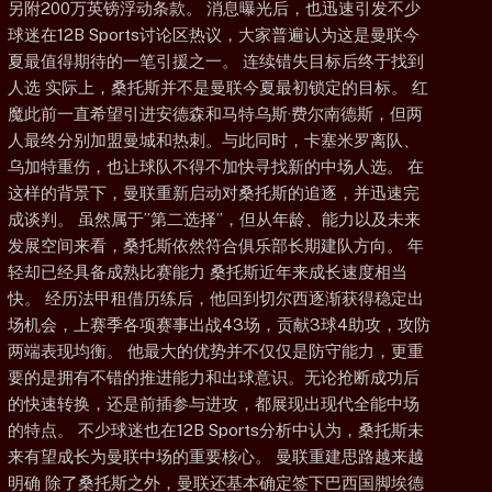
另附200万英镑浮动条款。 消息曝光后，也迅速引发不少
球迷在12B Sports讨论区热议，大家普遍认为这是曼联今
夏最值得期待的一笔引援之一。 连续错失目标后终于找到
人选 实际上，桑托斯并不是曼联今夏最初锁定的目标。 红
魔此前一直希望引进安德森和马特乌斯·费尔南德斯，但两
人最终分别加盟曼城和热刺。与此同时，卡塞米罗离队、
乌加特重伤，也让球队不得不加快寻找新的中场人选。 在
这样的背景下，曼联重新启动对桑托斯的追逐，并迅速完
成谈判。 虽然属于”第二选择”，但从年龄、能力以及未来
发展空间来看，桑托斯依然符合俱乐部长期建队方向。 年
轻却已经具备成熟比赛能力 桑托斯近年来成长速度相当
快。 经历法甲租借历练后，他回到切尔西逐渐获得稳定出
场机会，上赛季各项赛事出战43场，贡献3球4助攻，攻防
两端表现均衡。 他最大的优势并不仅仅是防守能力，更重
要的是拥有不错的推进能力和出球意识。无论抢断成功后
的快速转换，还是前插参与进攻，都展现出现代全能中场
的特点。 不少球迷也在12B Sports分析中认为，桑托斯未
来有望成长为曼联中场的重要核心。 曼联重建思路越来越
明确 除了桑托斯之外，曼联还基本确定签下巴西国脚埃德