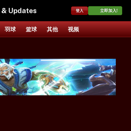
s & Updates
立即加入!
登入
羽球
篮球
其他
视频