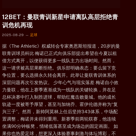
12BET：曼联青训新星申请离队高层拒绝青
训危机再现
2025-08-29
足球
据《The Athletic》权威转会专家奥恩斯坦报道，20岁的曼
联青训球员科比·梅诺已正式向俱乐部提出希望在今夏以租
借方式离开，以便获得更多一线队主力出场时间。然而，
这一请求被高层果断拒绝。俱乐部明确表态：要么留下竞
争位置，要么选择永久转会离开。此举让曼联青训体系的
深层问题再次引发热议。 少年心气与现实落差 梅诺自小效
力曼联，他在上赛季逐渐成为一线队的关键轮换，并在足
总杯决赛中打入制胜进球，帮助红魔击败曼城。他的成长
轨迹一度被寄予厚望，甚至与加纳乔、霍伊伦德并称为“复
兴三子”。然而，新帅阿莫林上任后坚持343体系，中场配
置调整，梅诺并未得到重用。新赛季前两轮联赛，他连续
坐满90分钟板凳，情绪低落甚至成为场边的固定画面。 如
果你也热爱足球，想更深入体验赛事刺激与体坛博彩，不