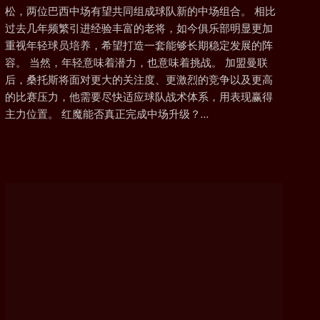
松，两位巴西中场有望共同组成球队新的中场组合。 相比
过去几年频繁引进经验丰富的老将，如今俱乐部明显更加
重视年轻球员培养，希望打造一套能够长期稳定发展的阵
容。 当然，年轻意味着潜力，也意味着挑战。 加盟曼联
后，桑托斯将面对更大的关注度、更激烈的竞争以及更高
的比赛压力，他需要尽快适应球队战术体系，用表现赢得
主力位置。 红魔能否真正完成中场升级？…