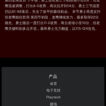
难挡老鹰攻势 下半场，勇士曾在第三节初段缩小至6分，但老
鹰迅速调整，打出8-0攻势，再次拉开到14分。勇士三节战罢
仍以81-98落后，失去了扳平的最佳机会。 末节勇士再度反扑
但老鹰稳住胜局 第四节初段，老鹰继续发力，最多取得22分
领先。勇士随后一度打出11-0攻势，将分差缩小至10分，但老
鹰关键时刻多点开花，最终勇士无力翻盘，以115-124告负。
产品
体育
电子竞技
Playtech
赌场