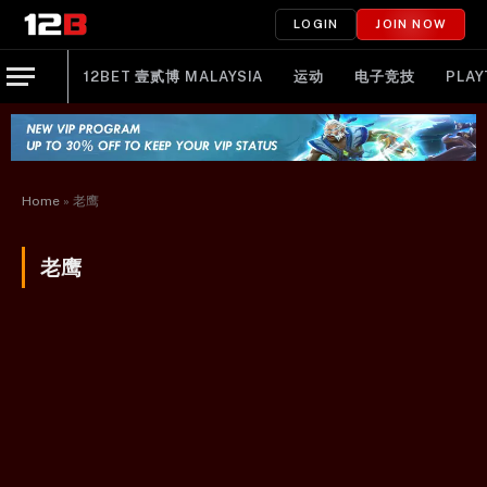
LOGIN
JOIN NOW
12BET 壹贰博 MALAYSIA
运动
电子竞技
PLAY
Home
»
老鹰
老鹰