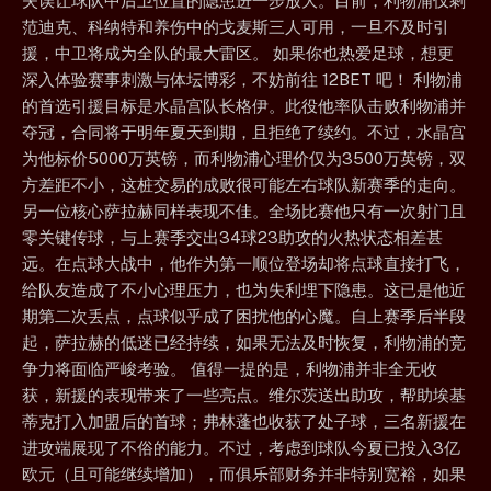
失误让球队中后卫位置的隐患进一步放大。目前，利物浦仅剩
范迪克、科纳特和养伤中的戈麦斯三人可用，一旦不及时引
援，中卫将成为全队的最大雷区。 如果你也热爱足球，想更
深入体验赛事刺激与体坛博彩，不妨前往 12BET 吧！ 利物浦
的首选引援目标是水晶宫队长格伊。此役他率队击败利物浦并
夺冠，合同将于明年夏天到期，且拒绝了续约。不过，水晶宫
为他标价5000万英镑，而利物浦心理价仅为3500万英镑，双
方差距不小，这桩交易的成败很可能左右球队新赛季的走向。
另一位核心萨拉赫同样表现不佳。全场比赛他只有一次射门且
零关键传球，与上赛季交出34球23助攻的火热状态相差甚
远。在点球大战中，他作为第一顺位登场却将点球直接打飞，
给队友造成了不小心理压力，也为失利埋下隐患。这已是他近
期第二次丢点，点球似乎成了困扰他的心魔。自上赛季后半段
起，萨拉赫的低迷已经持续，如果无法及时恢复，利物浦的竞
争力将面临严峻考验。 值得一提的是，利物浦并非全无收
获，新援的表现带来了一些亮点。维尔茨送出助攻，帮助埃基
蒂克打入加盟后的首球；弗林蓬也收获了处子球，三名新援在
进攻端展现了不俗的能力。不过，考虑到球队今夏已投入3亿
欧元（且可能继续增加），而俱乐部财务并非特别宽裕，如果