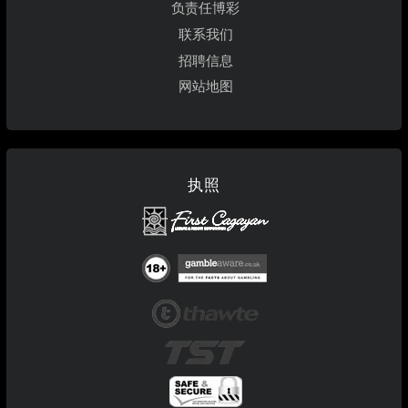
负责任博彩
联系我们
招聘信息
网站地图
执照