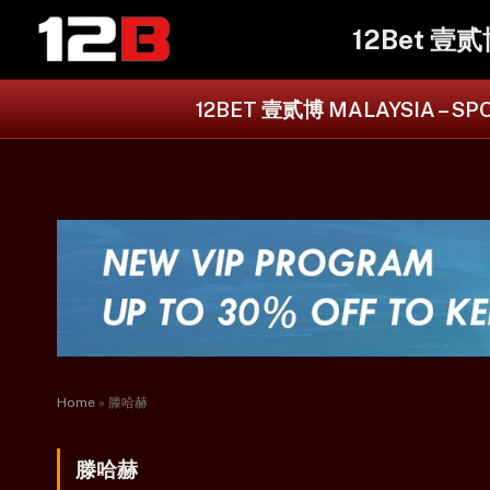
12Bet 壹贰博 
12BET 壹贰博 MALAYSIA – SPO
Home
»
滕哈赫
滕哈赫