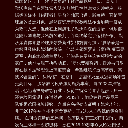
德国足坛，上一次他曾执教于拜仁慕尼黑二队。 事实上，
勒沃库森早在阿隆索离队之前就已悄然启动选帅程序。根
据德国媒体《踢球者》早前的独家报道，滕哈赫一直是管
理层的首选对象。虽然西班牙新锐教练法布雷加斯一度成
为热门人选，但他在上周婉拒了勒沃库森的邀请，俱乐部
也随即加速与滕哈赫的谈判，并最终敲定了这桩合作。 勒
沃库森体育总经理罗尔费斯对新帅赞誉有加：“滕哈赫是一
位极具经验和战绩的教练。他曾带领阿贾克斯赢得6项重要
冠军，彻底统治荷兰足坛。即便是在曼联这种环境复杂的
豪门，他也展现了执教功底。”罗尔费斯强调，新帅与俱乐
部在技术足球理念上高度契合，希望继续打造高节奏、高
技术含量的“厂队风格”，在德甲、德国杯乃至欧冠赛场冲击
更高目标。 滕哈赫的执教履历颇为丰富。自2002年挂靴
后，他迅速投身教练行业，从荷兰特温特青训起步，后来
还在埃因霍温担任过助教。2013年，他曾在拜仁慕尼黑二
队积累德国执教经验。之后在乌得勒支证明了战术才能，
并于2017年冬季接手阿贾克斯，正式步入主教练的黄金时
期。 在阿贾克斯的五年间，他率队拿下三次荷甲冠军、两
次荷兰杯和一次超级杯，更在2018-19赛季杀入欧冠四强，