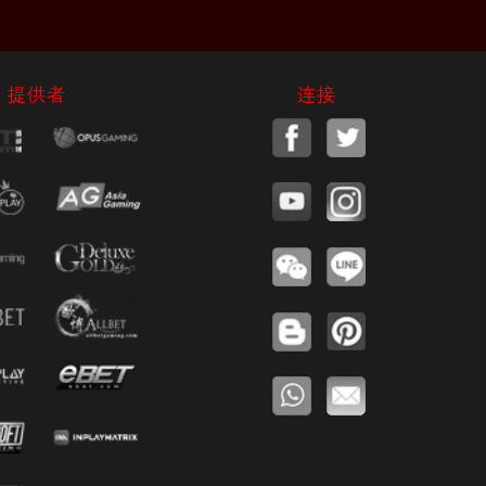
提供者
连接