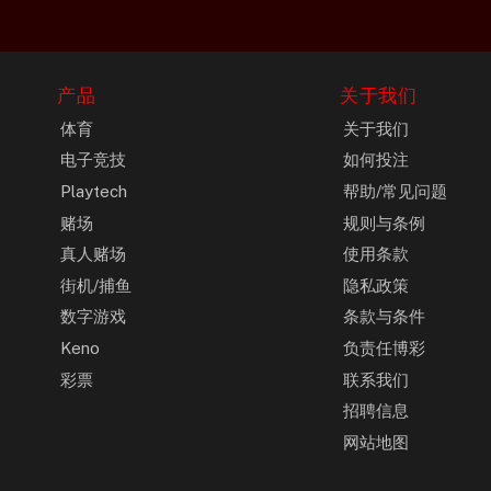
产品
关于我们
体育
关于我们
电子竞技
如何投注
Playtech
帮助/常见问题
赌场
规则与条例
真人赌场
使用条款
街机/捕鱼
隐私政策
数字游戏
条款与条件
Keno
负责任博彩
彩票
联系我们
招聘信息
网站地图