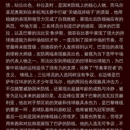
情，站位出色、补位及时，是国米防线上的核心人物。而马尔
基尼奥斯则在本轮淘汰赛中打破“关键战掉链子”的质疑，他用
稳健的表现和领导力完成了自我救赎，展现出后防领袖应有的
风范。 中场方面，三名球员分别是巴萨的德容、国米的巴雷
拉，以及巴黎的法比安·鲁伊斯。德容在比赛中展现了强大的持
球推进能力和中场组织才华，一度压制了国米中场的节奏。尽
管最终未能晋级，但德容的个人发挥得到认可。巴雷拉的表现
则堪称大师级，攻防两端表现极其出色，被视为当下意甲中场
的代表人物之一。而法比安则用稳定的控球和出球能力，为巴
黎中前场的运转提供了强有力的支撑，诠释了“节奏掌控者”的
含义。 锋线上，三位球员的入选同样没有争议。右边锋是巴
萨年仅16岁的天才少年亚马尔，他的两回合表现极具冲击力，
不仅频繁威胁国米防线，还展现出超越年龄的成熟与冷静，被
誉为足坛未来的超级巨星。左边锋位置属于巴黎的克瓦拉茨赫
利亚，他在对手禁区前的突破和传球极具杀伤力，是巴黎锋线
的重要一环，若球队最终问鼎欧冠，他将被视为冠军拼图。
最后一位则是国米的锋线核心劳塔罗。顶着伤势复出，劳塔罗
用奔跑和对抗彻底摧毁了巴萨的防线。他的入选无可争议，不