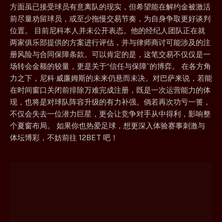
方面虽已接受球员有意离队的现实，但希望能在解约金被激活
前尽量劝留球员，或至少拖慢交易节奏，为自身争取更好谈判
位置。 目前尼科本人并未公开表态。他的经纪人团队正在就
两家俱乐部提供的方案进行评估，并与律师商讨可能涉及的注
册风险与合同保障条款。可以肯定的是，这笔交易不仅仅是一
场转会金额的较量，更是关于“信任与保障”的博弈。 在各方角
力之下，尼科·威廉姆斯的未来仍悬而未决。对巴萨来说，若能
在时间窗口关闭前排除万难完成注册，既是一次运营能力的体
现，也将是对球队阵容升级的有力补强。倘若再次功亏一篑，
不仅会失去一位潜力巨星，更会让竞争对手从中得利，影响整
个夏窗布局。 如果你也热爱足球，想更深入体验赛事刺激与
体坛博彩，不妨前往 12BET 吧！