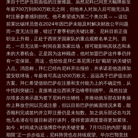
来自于巴萨当前面临的注册难题。虽然尼科已同意大幅降薪至
年薪700万到800万欧元之间，但他本人对加入后可能无法及
时注册参赛感到担忧。他不希望成为第二个奥尔莫——这位
前莱比锡球员曾在2024年因巴萨未能及时解决财政公平问题
而一度无法注册，错过了赛季初的关键比赛。 尼科目前正值
职业上升期，正处于西班牙国家队的重点观察名单之列。因
此，一旦无法第一时间在新东家出场，很可能影响其状态和未
来的大赛机会。正是因为这种顾虑，他对加盟巴萨这件事仍持
有一定保留。 而这，也恰恰是拜仁慕尼黑计划“截胡”的关键切
入点。消息称，拜仁已经向尼科开出报价，并承诺若他选择加
盟安联球场，年薪将可高达1200万欧元，远远高于巴萨提出的
方案。拜仁希望借助巴萨在注册和支付能力上的不确定性，从
中找到突破口，直接将这位西班牙边锋带到德甲。 虽然拉波
尔塔多次表示愿为签下尼科作出牺牲，并推动俱乐部在财务操
作上释放空间以完成注册，但以目前巴萨的账面情况来看，能
否顺利完成签约并立即注册仍是未知数。加之俱乐部还在与其
他几名潜在引援目标进行谈判，使得资源调度显得更加紧张。
如今，时间成为这场博弈中的关键变量。7月13日的内部“最后
期限”正一步步临近，尼科阵营也在持续观望。毕尔巴鄂竞技