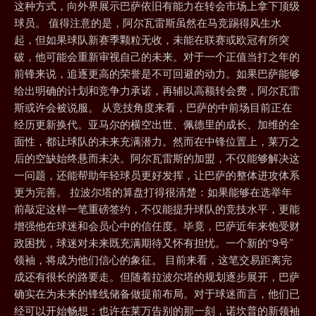
这种方式，向外界展示巴萨依旧有能力在转会市场上拿下顶级
球员。 值得注意的是，阿尔瓦雷斯虽然在马竞踢得风生水
起，但如果球队新赛季颗粒无收，未能在联赛或欧冠有所突
破，他可能会重新审视自己的未来。对于一个正值当打之年的
前锋来说，追逐更高的荣誉是不可回避的动力。如果巴萨能够
给出明确的计划和竞争力承诺，再辅以高额转会费，阿尔瓦雷
斯或许会被说服。 从竞技角度来看，巴萨的中前场目前正在
经历更新换代。亚马尔的横空出世、佩德里的成长、加维的全
面性，都让球队的未来充满潜力。然而在中锋位置上，莱万之
后的空缺始终悬而未决。阿尔瓦雷斯的加盟，不仅能够解决这
一问题，还能帮助年轻球员更好发挥，让巴萨的整体进攻体系
更为完善。 拉波尔塔的算盘打得很清楚：如果能够在选举年
前敲定这样一笔重磅签约，不仅能提升球队的竞技水平，更能
增强他在球迷和会员心中的信任度。毕竟，巴萨近年来饱受财
政困扰，球迷对未来既充满期待又怀有担忧。一个新的“9号”
领袖，将成为他们信心的象征。 目前来看，这笔交易距离完
成还有很长的路要走。但随着拉波尔塔的规划逐步展开，巴萨
确实在为未来的锋线储备做提前布局。对于球迷而言，他们已
经可以开始畅想：也许在莱万告别的那一刻，诺坎普的新领袖