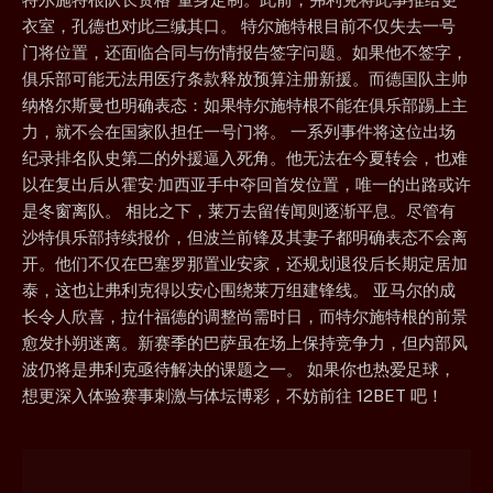
衣室，孔德也对此三缄其口。 特尔施特根目前不仅失去一号
门将位置，还面临合同与伤情报告签字问题。如果他不签字，
俱乐部可能无法用医疗条款释放预算注册新援。而德国队主帅
纳格尔斯曼也明确表态：如果特尔施特根不能在俱乐部踢上主
力，就不会在国家队担任一号门将。 一系列事件将这位出场
纪录排名队史第二的外援逼入死角。他无法在今夏转会，也难
以在复出后从霍安·加西亚手中夺回首发位置，唯一的出路或许
是冬窗离队。 相比之下，莱万去留传闻则逐渐平息。尽管有
沙特俱乐部持续报价，但波兰前锋及其妻子都明确表态不会离
开。他们不仅在巴塞罗那置业安家，还规划退役后长期定居加
泰，这也让弗利克得以安心围绕莱万组建锋线。 亚马尔的成
长令人欣喜，拉什福德的调整尚需时日，而特尔施特根的前景
愈发扑朔迷离。新赛季的巴萨虽在场上保持竞争力，但内部风
波仍将是弗利克亟待解决的课题之一。 如果你也热爱足球，
想更深入体验赛事刺激与体坛博彩，不妨前往 12BET 吧！