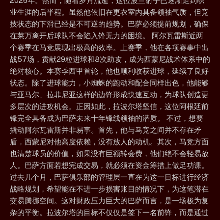
2026年。然而，随着岁月流逝，这位波兰射手已逐渐走到职
业生涯的后半程。虽然他依旧在更衣室内具备领袖气质，但竞
技状态的下滑已经是不可逆的趋势。巴萨必须提前规划，确保
在莱万离开后球队不会陷入锋无力的困境。 阿尔瓦雷斯近两
个赛季在马竞展现出极高的效率。上赛季，他在各项赛事中出
战57场，贡献29粒进球和8次助攻，成为西蒙尼战术体系中的
绝对核心。本赛季西甲首轮，他也顺利收获进球，延续了良好
状态。除了进球能力，小蜘蛛的跑动和配合同样出色，他能够
与亚马尔、拉菲尼亚这样的边锋形成快速互动，为球队创造更
多层次的进攻机会。正因如此，拉波尔塔坚信，这位阿根廷前
锋完全具备成为巴萨未来十年锋线领袖的潜质。 不过，想要
撬动阿尔瓦雷斯并非易事。首先，他与马竞之间并不存在矛
盾，西蒙尼对他高度依赖，没有放人的动机。其次，马竞方面
也清楚球员的价值，如果没有巨额转会费，他们绝不会轻易放
人。巴萨方面若想完成交易，就必须在资金筹措上做足功课。
过去几个月，巴萨俱乐部的管理层一直在为这一目标进行经济
战略规划，希望能在不进一步损害账目的情况下，为这笔潜在
交易腾挪空间。这对财政压力巨大的巴萨而言，是一场极为复
杂的平衡。拉波尔塔的目标不仅仅是签下一名前锋，而是通过