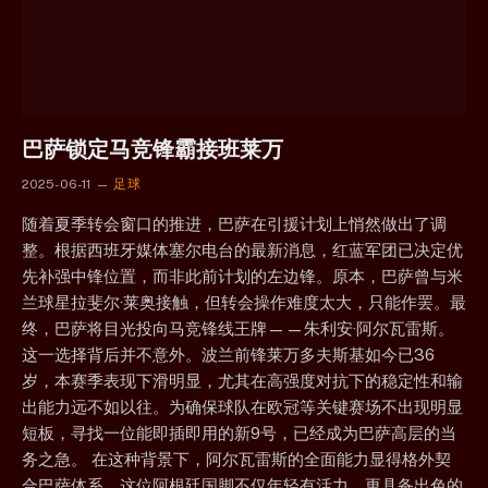
巴萨锁定马竞锋霸接班莱万
2025-06-11
足球
随着夏季转会窗口的推进，巴萨在引援计划上悄然做出了调
整。根据西班牙媒体塞尔电台的最新消息，红蓝军团已决定优
先补强中锋位置，而非此前计划的左边锋。原本，巴萨曾与米
兰球星拉斐尔·莱奥接触，但转会操作难度太大，只能作罢。最
终，巴萨将目光投向马竞锋线王牌——朱利安·阿尔瓦雷斯。
这一选择背后并不意外。波兰前锋莱万多夫斯基如今已36
岁，本赛季表现下滑明显，尤其在高强度对抗下的稳定性和输
出能力远不如以往。为确保球队在欧冠等关键赛场不出现明显
短板，寻找一位能即插即用的新9号，已经成为巴萨高层的当
务之急。 在这种背景下，阿尔瓦雷斯的全面能力显得格外契
合巴萨体系。这位阿根廷国脚不仅年轻有活力，更具备出色的