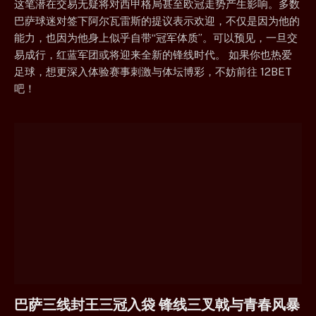
这笔潜在交易无疑将对西甲格局甚至欧冠走势产生影响。多数
巴萨球迷对签下阿尔瓦雷斯的提议表示欢迎，不仅是因为他的
能力，也因为他身上似乎自带“冠军体质”。可以预见，一旦交
易成行，红蓝军团或将迎来全新的锋线时代。 如果你也热爱
足球，想更深入体验赛事刺激与体坛博彩，不妨前往 12BET
吧！
巴萨三线封王三冠入袋 锋线三叉戟与青春风暴