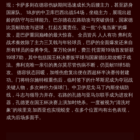
现；卡萨多则在德容伤缺期间迅速成长为后腰主力，甚至跻身
国家队。 18岁的中卫库巴西出战54场，坐稳主力，展现出超
龄的防守与出球能力。巴尔德在左路助攻与突破俱佳，国家德
比贡献助攻与进球，扛起左翼责任。这一批“小鬼当家”的爆
发，是巴萨重回巅峰的最大惊喜。 全员皆兵 人人有功 弗利克
战术奏效除了主力三叉戟与年轻球员，巴萨的全面爆发还来自
所有球员的奋勇争先。莱万轮休时，费兰·托雷斯19场首发斩获
19球7助，其中包括国王杯决赛扳平球与国家德比助攻帽子戏
法。弗利克唯一亲引的奥尔莫尽管伤病不断，仍贡献11球5助
攻。 德容状态回暖，加维伤愈复出便在西超杯半决赛传射建
功。门将特尔施特根重伤后，临时签下的什琴斯尼成为夺冠战
关键人物，多次神扑力保球门。中卫伊尼戈·马丁内斯坐镇防
线，斗志与领导力并存。右路的孔德与亚马尔联手成为进攻利
器，孔德更在国王杯决赛上演加时绝杀。一度被视为“清洗对
象”的埃里克·加西亚也实现蜕变，在多个位置均有出色表现，
成为后场多面手。