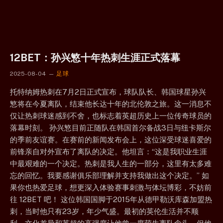
12BET：孙兴慜十年热刺生涯正式落幕
2025-08-04
足球
托特纳姆热刺在7月2日正式宣布，球队队长、韩国球星孙兴
慜将在今夏离队，结束他长达十年的北伦敦之旅。这一消息不
仅让热刺球迷感到不舍，也标志着英超历史上一位传奇球员的
落幕时刻。 孙兴慜目前正随队在韩国首尔备战3日与纽卡斯尔
的季前友谊赛。在赛前的新闻发布会上，这位深受球迷喜爱的
前锋亲自对外宣布了离队的决定。他坦言：“这是我职业生涯
中最艰难的一个决定。热刺是我人生的一部分，这里有太多难
忘的回忆。我要感谢俱乐部理解并支持我做出这个决定。” 如
果你也热爱足球，想更深入体验赛事刺激与体坛博彩，不妨前
往 12BET 吧！ 这位韩国国脚于2015年从德甲勒沃库森加盟热
刺，当时他只有23岁，年少气盛。最初的英伦生活并不顺