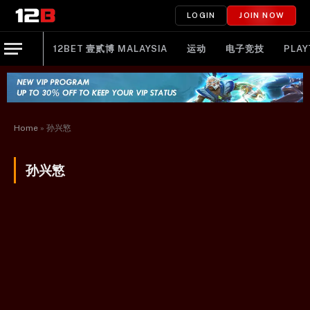
LOGIN
JOIN NOW
12BET 壹贰博 MALAYSIA
运动
电子竞技
PLAY
Home
»
孙兴慜
孙兴慜