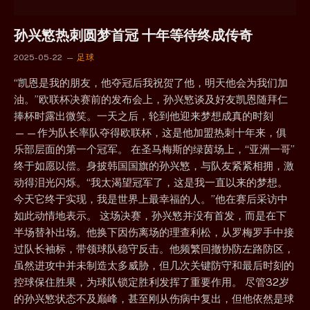
孙兴慜热刺圆梦首冠 十年等待终成传奇
2025-05-22
足球
“凯恩是我的朋友，他夺冠后我祝贺了他，明天他会为我们加
油。”欧联杯决赛前的发布会上，孙兴慜谈及好友凯恩随拜仁
捧杯时露出微笑。一天之后，轮到他迎来梦想成真的时刻
——作为队长率队夺得欧联杯，这是他加盟热刺十年来，俱
乐部层面的第一个冠军。 在圣马梅斯的绿茵场上，“亚洲一哥”
终于如愿以偿。身披韩国国旗的孙兴慜，与队友紧紧相拥，激
动得泪光闪烁。“我太渴望冠军了，这是我一直以来的梦想。
今天它终于实现，我是世界上最幸福的人。”他在赛后采访中
如此动情地表示。 这场决赛，孙兴慜并没有首发，而是在下
半场替补出场。他换下因伤离场的理查利松，从罗梅罗手中接
过队长袖标，带领球队稳守反击。他频繁回撤协防左路防区，
虽然进攻中并未制造太多威胁，但几次关键防守和最后时刻的
控球保住胜果，为球队锁定胜利发挥了重要作用。 尽管32岁
的孙兴慜状态不及巅峰，甚至刚从伤病中复出，但他依然是球