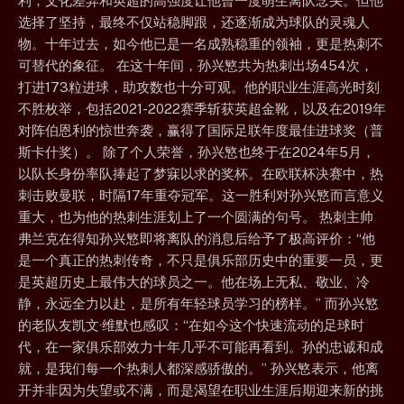
利，文化差异和英超的高强度让他曾一度萌生离队念头。但他
选择了坚持，最终不仅站稳脚跟，还逐渐成为球队的灵魂人
物。十年过去，如今他已是一名成熟稳重的领袖，更是热刺不
可替代的象征。 在这十年间，孙兴慜共为热刺出场454次，
打进173粒进球，助攻数也十分可观。他的职业生涯高光时刻
不胜枚举，包括2021-2022赛季斩获英超金靴，以及在2019年
对阵伯恩利的惊世奔袭，赢得了国际足联年度最佳进球奖（普
斯卡什奖）。 除了个人荣誉，孙兴慜也终于在2024年5月，
以队长身份率队捧起了梦寐以求的奖杯。在欧联杯决赛中，热
刺击败曼联，时隔17年重夺冠军。这一胜利对孙兴慜而言意义
重大，也为他的热刺生涯划上了一个圆满的句号。 热刺主帅
弗兰克在得知孙兴慜即将离队的消息后给予了极高评价：“他
是一个真正的热刺传奇，不只是俱乐部历史中的重要一员，更
是英超历史上最伟大的球员之一。他在场上无私、敬业、冷
静，永远全力以赴，是所有年轻球员学习的榜样。” 而孙兴慜
的老队友凯文·维默也感叹：“在如今这个快速流动的足球时
代，在一家俱乐部效力十年几乎不可能再看到。孙的忠诚和成
就，是我们每一个热刺人都深感骄傲的。” 孙兴慜表示，他离
开并非因为失望或不满，而是渴望在职业生涯后期迎来新的挑