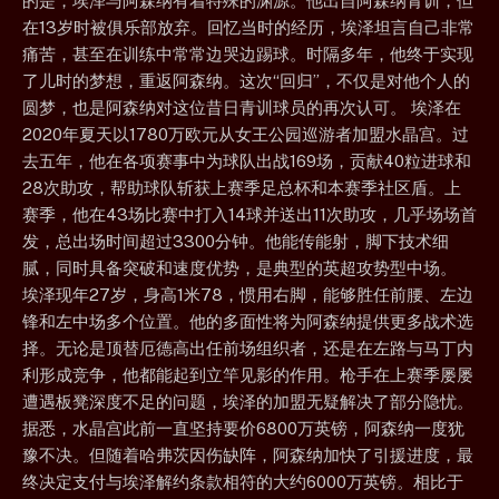
的是，埃泽与阿森纳有着特殊的渊源。他出自阿森纳青训，但
在13岁时被俱乐部放弃。回忆当时的经历，埃泽坦言自己非常
痛苦，甚至在训练中常常边哭边踢球。时隔多年，他终于实现
了儿时的梦想，重返阿森纳。这次“回归”，不仅是对他个人的
圆梦，也是阿森纳对这位昔日青训球员的再次认可。 埃泽在
2020年夏天以1780万欧元从女王公园巡游者加盟水晶宫。过
去五年，他在各项赛事中为球队出战169场，贡献40粒进球和
28次助攻，帮助球队斩获上赛季足总杯和本赛季社区盾。上
赛季，他在43场比赛中打入14球并送出11次助攻，几乎场场首
发，总出场时间超过3300分钟。他能传能射，脚下技术细
腻，同时具备突破和速度优势，是典型的英超攻势型中场。
埃泽现年27岁，身高1米78，惯用右脚，能够胜任前腰、左边
锋和左中场多个位置。他的多面性将为阿森纳提供更多战术选
择。无论是顶替厄德高出任前场组织者，还是在左路与马丁内
利形成竞争，他都能起到立竿见影的作用。枪手在上赛季屡屡
遭遇板凳深度不足的问题，埃泽的加盟无疑解决了部分隐忧。
据悉，水晶宫此前一直坚持要价6800万英镑，阿森纳一度犹
豫不决。但随着哈弗茨因伤缺阵，阿森纳加快了引援进度，最
终决定支付与埃泽解约条款相符的大约6000万英镑。相比于