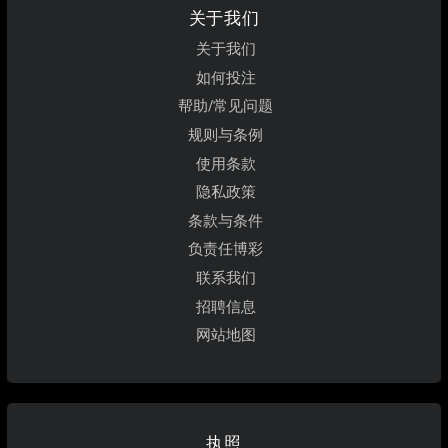
关于我们
关于我们
如何投注
帮助/常见问题
规则与条例
使用条款
隐私政策
条款与条件
负责任博彩
联系我们
招聘信息
网站地图
执照