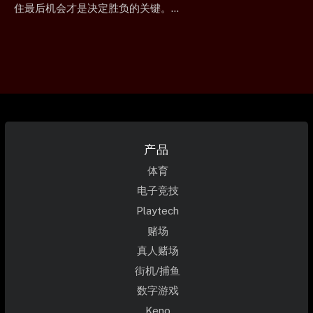
住最后机会才是决定胜负的关键。…
产品
体育
电子竞技
Playtech
赌场
真人赌场
街机/捕鱼
数字游戏
Keno