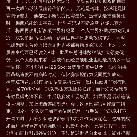
后一击，实现不可思议的大逆转。 全场贡献1球1助攻的梅西，
再一次成为球队最值得信赖的人。 无论是传球、控球还是比
赛阅读能力，他都在不断改变比赛走势。当球队最需要英雄
时，梅西总能给出答案。 世界杯纪录不断刷新 这场比赛之
后，梅西再次刷新多项世界杯纪录。 个人世界杯助攻数达到9
次，成功超越马拉多纳，跻身世界杯历史助攻榜前列。同时，
他成为历史首位连续六届世界杯都有助攻的球员。 此外，本
届赛事梅西已经攻入8球，世界杯总进球数继续扩大领先优
势。从个人数据来看，这或许已经是他职业生涯最成功的一届
世界杯。 不少球迷在12B Sports赛后分析中认为，如今的梅
西虽然速度不如巅峰时期，但比赛掌控能力反而更加成熟。
神奇逆转背后仍有隐忧 尽管赢得比赛，但阿根廷并非没有问
题。 前70多分钟，球队整体表现比较低迷，面对埃及快速反
击时显得办法不多，中后场多次出现失误。如果不是后期连续
换人调整，加上梅西连续制造机会，这场比赛很可能提前结
束。 此外，全队对于梅西的依赖仍然十分明显。当球队打不
开局面时，几乎所有进攻都会寻找梅西作为发起点。这样的战
术面对防守更严密的强队时，风险并不小。 比赛过程中，部
分判罚同样引起外界讨论，不过足球世界向来如此，能够把握