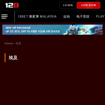
LOGIN
JOIN NOW
12BET 壹贰博 MALAYSIA
运动
电子竞技
PLAY
Home
»
埃及
埃及