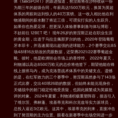
体《talkSPORT》的跟进报道，努涅斯将在沙特收获一份
为期三年的超级合同，年薪高达1500万欧元，换算为英超
体系的周薪则达到惊人的40万英镑。这一收入相比他在利
物浦期间的薪水翻了将近三倍，可谓实打实的人生跃升。
如果你也热爱足球，想更深入体验赛事刺激与体坛博彩，
不妨前往 12BET 吧！ 现年26岁的努涅斯正处在职业生涯
的黄金期，出道于乌拉圭佩那罗尔的他，2020年登陆葡萄
牙本菲卡，并迅速展现出超强的进球能力，2个赛季交出85
场48球16次助攻的亮眼数据，还荣膺2021/22赛季葡超金
靴。彼时，他是欧洲转会市场上的香饽饽。 2022年夏天，
利物浦以高达8500万欧元的总价将他签下，期望他能在锋
线上接班马内，成为克洛普战术体系中的关键支点。遗憾
的是，在红军效力的三个赛季中，努涅斯虽然参与了143场
正式比赛，交出40球26助的数据，但始终未能兑现身价，
关键战中的射门稳定性饱受质疑，也因此频繁成为英媒批
评的对象。 2024年夏窗，利物浦积极重塑阵容，接连引入
了维尔茨、弗林蓬、埃基蒂克和科尔克兹等实力派球员，
总投入逼近3亿欧元。这其中，埃基蒂克的到来，直接冲击
到了努涅斯的主力位置。眼看在新赛季中出场空间进一步