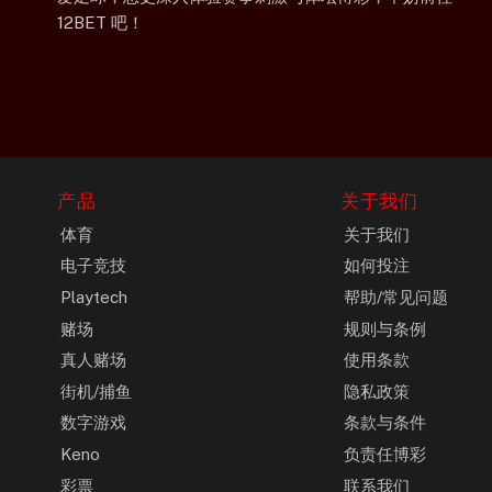
12BET 吧！
产品
关于我们
体育
关于我们
电子竞技
如何投注
Playtech
帮助/常见问题
赌场
规则与条例
真人赌场
使用条款
街机/捕鱼
隐私政策
数字游戏
条款与条件
Keno
负责任博彩
彩票
联系我们