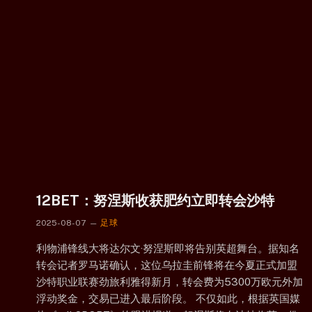
12BET：努涅斯收获肥约立即转会沙特
2025-08-07
足球
利物浦锋线大将达尔文·努涅斯即将告别英超舞台。据知名
转会记者罗马诺确认，这位乌拉圭前锋将在今夏正式加盟
沙特职业联赛劲旅利雅得新月，转会费为5300万欧元外加
浮动奖金，交易已进入最后阶段。 不仅如此，根据英国媒