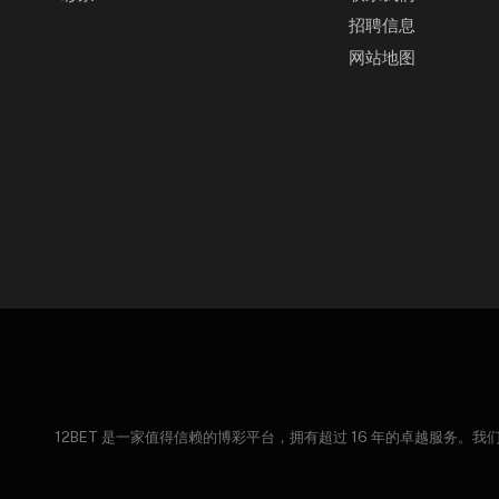
招聘信息
网站地图
12BET 是一家值得信赖的博彩平台，拥有超过 16 年的卓越服