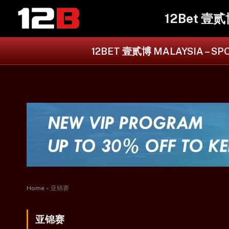
12Bet 壹贰博 
12BET 壹贰博 MALAYSIA – SPO
Home
»
亚锦赛
亚锦赛