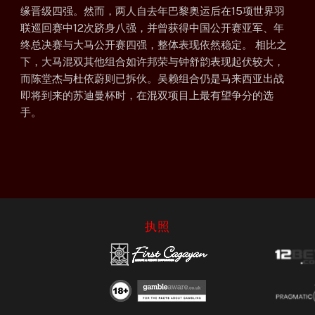
缘晋级四强。然而，两人自去年巴黎奥运后在15项世界羽
联巡回赛中12次跻身八强，并曾获得中国公开赛亚军、年
终总决赛与大马公开赛四强，整体表现依然稳定。 相比之
下，大马混双其他组合如许邦荣与钟舒韵表现起伏较大，
而陈堂杰与杜依蔚则已拆伙。吴赖组合仍是马来西亚出战
即将到来的苏迪曼杯时，在混双项目上最有望争分的选
手。
执照