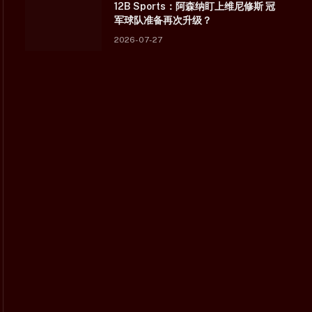
12B Sports：阿森纳盯上维尼修斯 冠
军球队准备再次升级？
2026-07-27