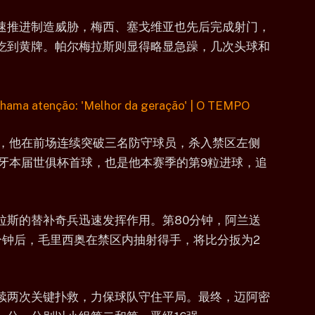
速推进制造威胁，梅西、塞戈维亚也先后完成射门，
吃到黄牌。帕尔梅拉斯则显得略显急躁，几次头球和
钟，他在前场连续突破三名防守球员，杀入禁区左侧
牙本届世俱杯首球，也是他本赛季的第9粒进球，追
拉斯的替补奇兵迅速发挥作用。第80分钟，阿兰送
分钟后，毛里西奥在禁区内抽射得手，将比分扳为2
续两次关键扑救，力保球队守住平局。最终，迈阿密