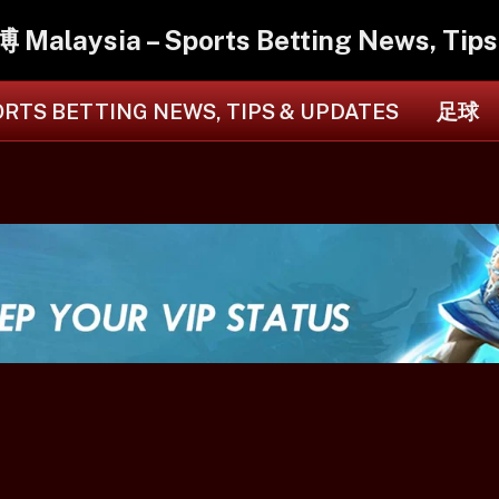
Malaysia – Sports Betting News, Tip
RTS BETTING NEWS, TIPS & UPDATES
足球