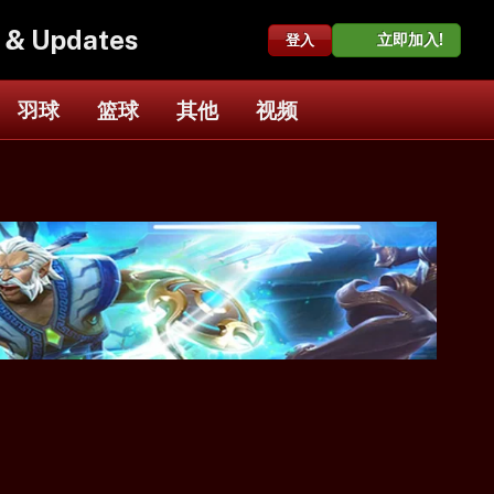
s & Updates
立即加入!
登入
羽球
篮球
其他
视频