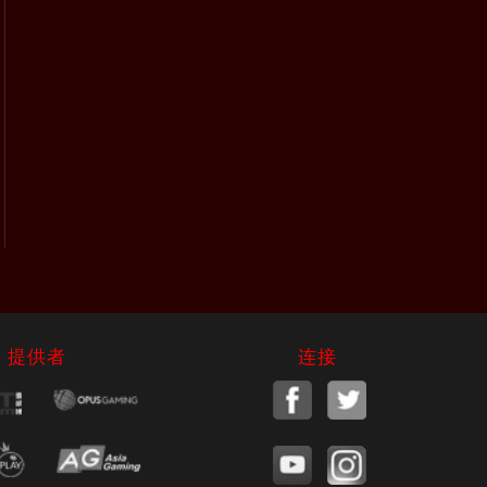
提供者
连接