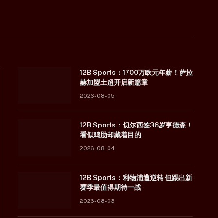
12B Sports：1700万欧元年薪！萨拉
赫加盟土超开启新篇章
2026-08-05
12B Sports：切尔西签36岁亨德森！
看似鸡肋却藏着目的
2026-08-04
12B Sports：利物浦遭逆转 但踢出新
赛季最值得期待一战
2026-08-03