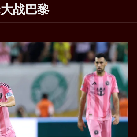
轮大战巴黎