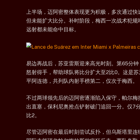
上半场，迈阿密整体表现更为积极，多次通过快
但未能扩大比分。补时阶段，梅西一次战术犯规
远射都未能命中目标。
易边再战后，苏亚雷斯迎来高光时刻。第65分
怒射得手，帮助球队将比分扩大至2比0。这是苏
平阿连德，共列队内射手榜第二，仅次于梅西。
不过两球领先后的迈阿密逐渐陷入保守，帕尔梅
出直塞，保利尼奥抢点铲射破门追回一分。仅7
比2。
尽管迈阿密在最后时刻尝试反扑，但乌斯塔里连