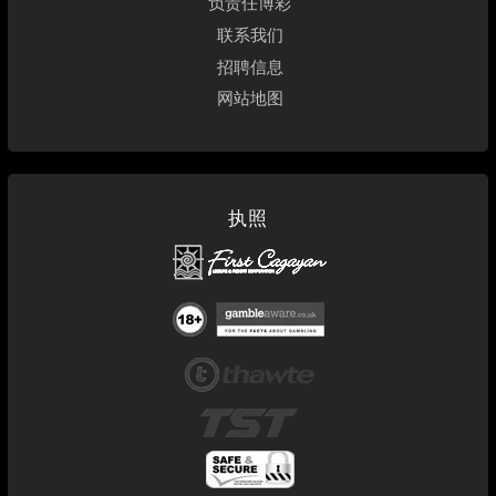
负责任博彩
联系我们
招聘信息
网站地图
执照