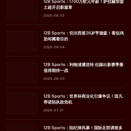
12B Sports：1700万欧元年薪！萨拉赫加盟
土超开启新篇章
2026-08-05
12B Sports：切尔西签36岁亨德森！看似鸡
肋却藏着目的
2026-08-04
12B Sports：利物浦遭逆转 但踢出新赛季最
值得期待一战
2026-08-03
12B Sports：世界杯商业化引爆争议！因凡
蒂诺陷执政危机
2026-07-31
12B Sports：陷纪律风暴！国际足联调查多