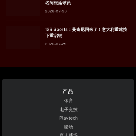
名阿根廷球员
2026-07-30
12B Sports：曼奇尼回来了！意大利重建按
下重启键
2026-07-29
产品
体育
电子竞技
Playtech
赌场
真人赌场