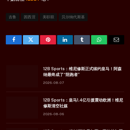
吉鲁
因西涅
美职联
贝尔纳代斯基
Facebook
Twitter
Pinterest
LinkedIn
Tumblr
WhatsApp
Email
12B Sports：维尼修斯正式续约皇马！阿森
纳最终成了“陪跑者”
2026-08-07
12B Sports：皇马1.4亿引援震动欧洲！维尼
修斯清空社媒
2026-08-06