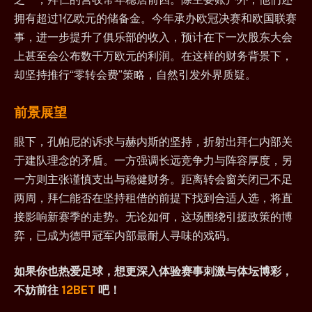
拥有超过1亿欧元的储备金。今年承办欧冠决赛和欧国联赛
事，进一步提升了俱乐部的收入，预计在下一次股东大会
上甚至会公布数千万欧元的利润。在这样的财务背景下，
却坚持推行“零转会费”策略，自然引发外界质疑。
前景展望
眼下，孔帕尼的诉求与赫内斯的坚持，折射出拜仁内部关
于建队理念的矛盾。一方强调长远竞争力与阵容厚度，另
一方则主张谨慎支出与稳健财务。距离转会窗关闭已不足
两周，拜仁能否在坚持租借的前提下找到合适人选，将直
接影响新赛季的走势。无论如何，这场围绕引援政策的博
弈，已成为德甲冠军内部最耐人寻味的戏码。
如果你也热爱足球，想更深入体验赛事刺激与体坛博彩，
不妨前往
12BET
吧！