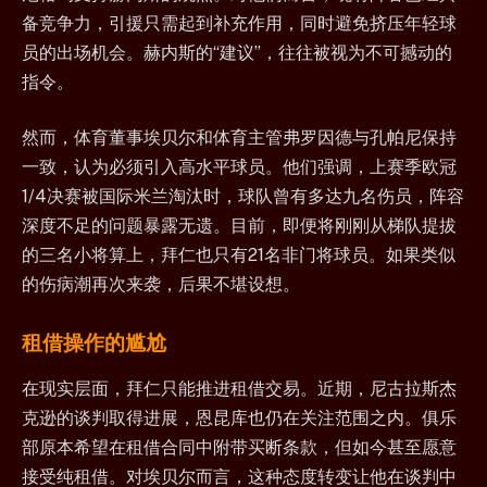
备竞争力，引援只需起到补充作用，同时避免挤压年轻球
员的出场机会。赫内斯的“建议”，往往被视为不可撼动的
指令。
然而，体育董事埃贝尔和体育主管弗罗因德与孔帕尼保持
一致，认为必须引入高水平球员。他们强调，上赛季欧冠
1/4决赛被国际米兰淘汰时，球队曾有多达九名伤员，阵容
深度不足的问题暴露无遗。目前，即便将刚刚从梯队提拔
的三名小将算上，拜仁也只有21名非门将球员。如果类似
的伤病潮再次来袭，后果不堪设想。
租借操作的尴尬
在现实层面，拜仁只能推进租借交易。近期，尼古拉斯杰
克逊的谈判取得进展，恩昆库也仍在关注范围之内。俱乐
部原本希望在租借合同中附带买断条款，但如今甚至愿意
接受纯租借。对埃贝尔而言，这种态度转变让他在谈判中