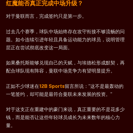
红魔能否真正完成中场升级？
对于曼联而言，完成签约只是第一步。
过去几个赛季，球队中场始终存在攻守衔接不够流畅的问
题。如今连续引进年轻且具备运动能力的球员，说明管理
层正在尝试彻底改变这一局面。
如果桑托斯能够兑现自己的天赋，与埃德松形成默契，再
配合球队现有阵容，曼联中场竞争力有望明显提升。
正如不少球迷在
12B Sports
留言所说：”这不是最轰动的
一笔签约，却可能是最符合曼联未来发展的投资。”
对于这支正在重建中的豪门来说，真正重要的不是花多少
钱，而是能否让这些年轻球员成长为未来数年的核心力
量。