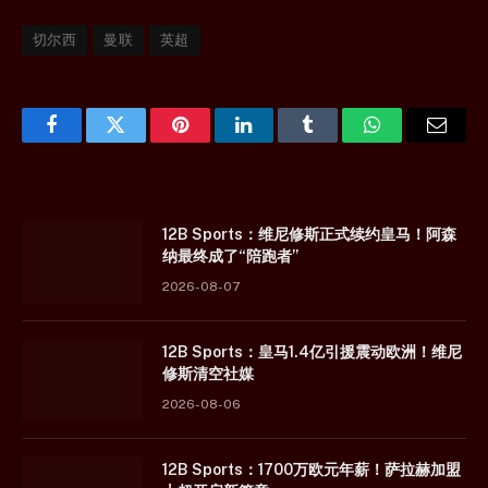
切尔西
曼联
英超
Facebook
Twitter
Pinterest
LinkedIn
Tumblr
WhatsApp
Email
12B Sports：维尼修斯正式续约皇马！阿森
纳最终成了“陪跑者”
2026-08-07
12B Sports：皇马1.4亿引援震动欧洲！维尼
修斯清空社媒
2026-08-06
12B Sports：1700万欧元年薪！萨拉赫加盟