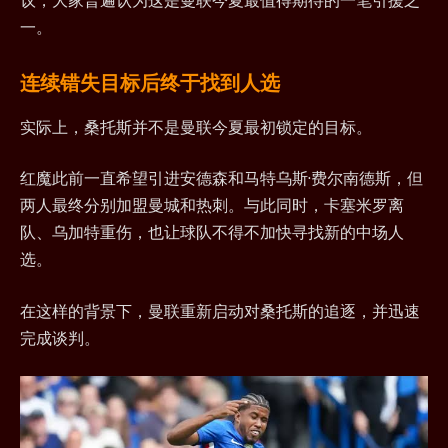
议，大家普遍认为这是曼联今夏最值得期待的一笔引援之
一。
连续错失目标后终于找到人选
实际上，桑托斯并不是曼联今夏最初锁定的目标。
红魔此前一直希望引进安德森和马特乌斯·费尔南德斯，但
两人最终分别加盟曼城和热刺。与此同时，卡塞米罗离
队、乌加特重伤，也让球队不得不加快寻找新的中场人
选。
在这样的背景下，曼联重新启动对桑托斯的追逐，并迅速
完成谈判。