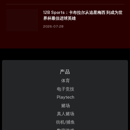
12B Sports：卡布拉尔从追星梅西 到成为世
界杯最佳进球英雄
2026-07-28
产品
体育
电子竞技
Playtech
赌场
真人赌场
街机/捕鱼