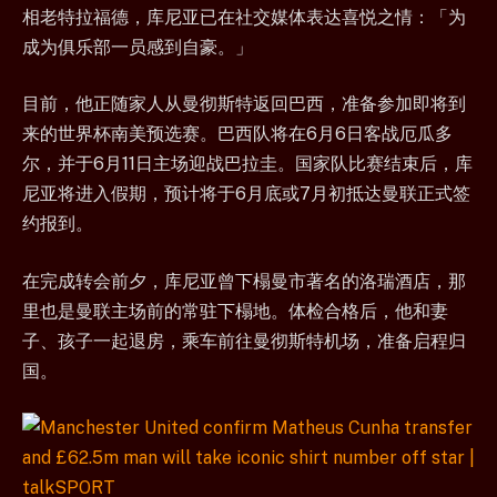
相老特拉福德，库尼亚已在社交媒体表达喜悦之情：「为
成为俱乐部一员感到自豪。」
目前，他正随家人从曼彻斯特返回巴西，准备参加即将到
来的世界杯南美预选赛。巴西队将在6月6日客战厄瓜多
尔，并于6月11日主场迎战巴拉圭。国家队比赛结束后，库
尼亚将进入假期，预计将于6月底或7月初抵达曼联正式签
约报到。
在完成转会前夕，库尼亚曾下榻曼市著名的洛瑞酒店，那
里也是曼联主场前的常驻下榻地。体检合格后，他和妻
子、孩子一起退房，乘车前往曼彻斯特机场，准备启程归
国。