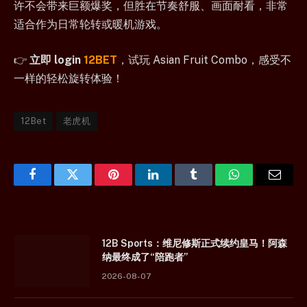
许不会带来巨额爆奖，但胜在节奏舒服、画面耐看，非常
适合作为日常轮转或暖机游戏。
👉
立即 login
12BET
，试玩 Asian Fruit Combo，感受不
一样的轻松旋转体验！
12Bet
老虎机
Facebook
Twitter
Pinterest
LinkedIn
Tumblr
WhatsApp
Email
12B Sports：维尼修斯正式续约皇马！阿森
纳最终成了“陪跑者”
2026-08-07