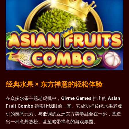
经典水果 × 东方禅意的轻松体验
在众多水果主题老虎机中，
Givme Games
推出的
Asian
Fruit Combo
确实让我眼前一亮。它成功把传统水果老虎
机的熟悉元素，与低调的亚洲东方美学融合在一起，营造
出一种意外放松、甚至略带禅意的游戏氛围。