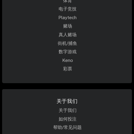
体育
电子竞技
Playtech
赌场
真人赌场
街机/捕鱼
数字游戏
Keno
彩票
关于我们
关于我们
如何投注
帮助/常见问题