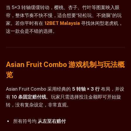
当 5×3 转轴缓缓转动，樱桃、杏子、竹叶等图案映入眼
帘，整体节奏不快不慢，适合想要“轻松玩、不烧脑”的玩
家。若你平时有在
12BET Malaysia
寻找休闲型老虎机，
这一款会是不错的选择。
Asian Fruit Combo 游戏机制与玩法概
览
Asian Fruit Combo 采用经典的
5 转轴 × 3 行
布局，并设
有
10 条固定赔付线
。玩家只需选择投注金额即可开始旋
转，没有复杂设定，非常直观。
所有符号均
从左至右赔付