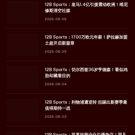
12B Sports：皇马1.4亿引援震动欧洲！维尼
修斯清空社媒
2026-08-06
12B Sports：1700万欧元年薪！萨拉赫加盟
土超开启新篇章
2026-08-05
12B Sports：切尔西签36岁亨德森！看似鸡
肋却藏着目的
2026-08-04
12B Sports：利物浦遭逆转 但踢出新赛季最
值得期待一战
2026-08-03
12B Sports：世界杯商业化引爆争议！因凡