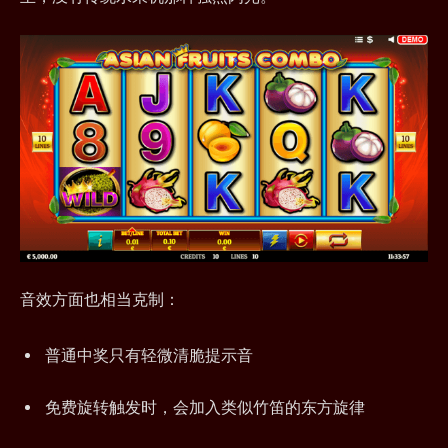
音效方面也相当克制：
普通中奖只有轻微清脆提示音
免费旋转触发时，会加入类似竹笛的东方旋律