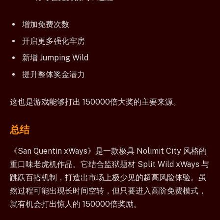
增加免费次数
开启更多强化牢房
新增 Jumping Wild
提升整体奖金潜力
这也是游戏能够打出 150000倍大奖的主要来源。
总结
《San Quentin xWays》是一款极具 Nolimit City 风格的
重口味老虎机作品。它结合监狱题材 Split Wild xWays 与
跳跃百搭机制，打造出市场上极少见的超高风险体验。虽
然过程可能出现长时间空转，但只要进入高阶免费模式，
就有机会打出惊人的 150000倍奖励。