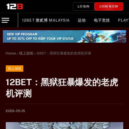
LOGIN
JOIN NOW
12BET 壹贰博 MALAYSIA
运动
电子竞技
PLAY
Home
»
线上游戏
»
12BET：黑狱狂暴爆发的老虎机评测
线上游戏
12BET：黑狱狂暴爆发的老虎
机评测
2026-05-15