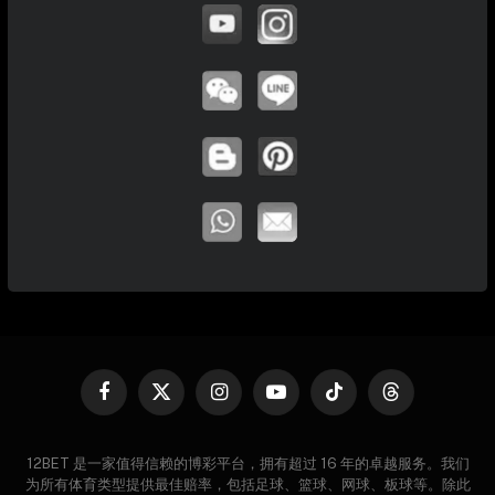
Facebook
X
Instagram
YouTube
TikTok
Threads
(Twitter)
12BET 是一家值得信赖的博彩平台，拥有超过 16 年的卓越服务。我们
为所有体育类型提供最佳赔率，包括足球、篮球、网球、板球等。除此