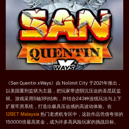
《San Quentin xWays》由 Nolimit City 于2021年推出，
以美国重刑监狱为主题，把玩家带进阴沉压迫的圣昆廷监
狱。游戏采用5轴3列结构，并结合243种连线玩法与上下
扩展牢房系统，打造出极具压迫感的高波动体验。在
12BET Malaysia
热门老虎机专区中，这款作品凭借夸张的
150000倍最高奖金，成为许多高风险玩家的挑战目标。