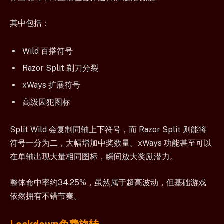
其中包括：
Wild 百搭符号
Razor Split 剃刀分裂
xWays 扩展符号
高级囚犯图标
Split Wild 会复制同轴上下符号，而 Razor Split 则能将
符号一分为二，大幅增加中奖数量。xWays 功能甚至可以
在单轴出现大量相同图标，瞬间放大奖励潜力。
整体命中率约34.25%，虽然属于超高波动，但基础游戏
依然拥有不错节奏。