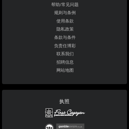
帮助/常见问题
规则与条例
使用条款
隐私政策
条款与条件
负责任博彩
联系我们
招聘信息
网站地图
执照