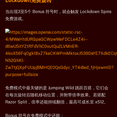
Lockdown免费旋转
当出现3至5个 Bonus 符号时，就会触发 Lockdown Spins
免费游戏。
免费模式中最关键的是 Jumping Wild 跳跃百搭，它们会
在每次旋转后随机移动位置，并附带倍率效果。若搭配
Razor Split，倍率还能持续翻倍，最高可成长至 x512。
Bonus 符号在免费模式中还能：