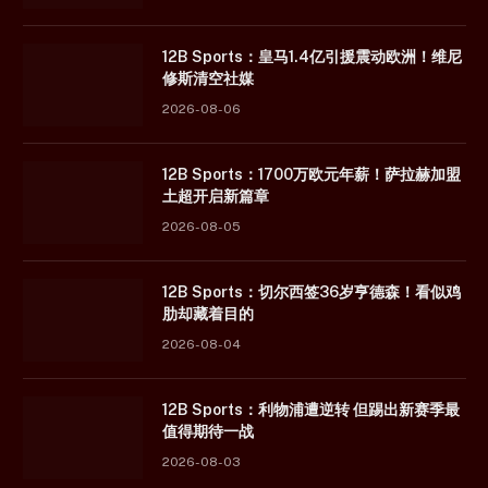
12B Sports：皇马1.4亿引援震动欧洲！维尼
修斯清空社媒
2026-08-06
12B Sports：1700万欧元年薪！萨拉赫加盟
土超开启新篇章
2026-08-05
12B Sports：切尔西签36岁亨德森！看似鸡
肋却藏着目的
2026-08-04
12B Sports：利物浦遭逆转 但踢出新赛季最
值得期待一战
2026-08-03