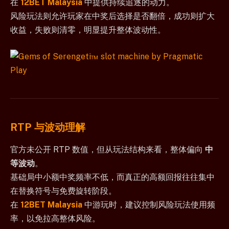
在
12BET Malaysia
中提供持续追逐的动力。
风险玩法则允许玩家在中奖后选择是否翻倍，成功则扩大
收益，失败则清零，明显提升整体波动性。
RTP 与波动理解
官方未公开 RTP 数值，但从玩法结构来看，整体偏向
中
等波动
。
基础局中小额中奖频率不低，而真正的高额回报往往集中
在替换符号与免费旋转阶段。
在
12BET Malaysia
中游玩时，建议控制风险玩法使用频
率，以免拉高整体风险。