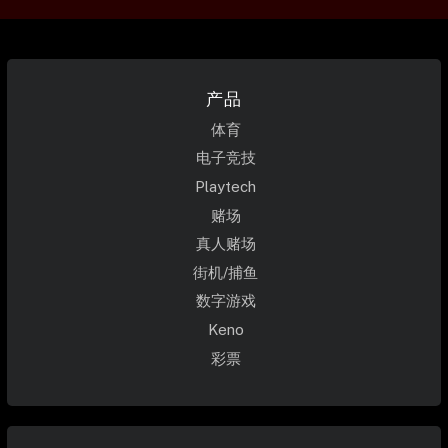
产品
体育
电子竞技
Playtech
赌场
真人赌场
街机/捕鱼
数字游戏
Keno
彩票