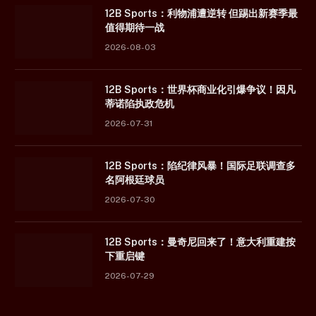
12B Sports：利物浦遭逆转 但踢出新赛季最
值得期待一战
2026-08-03
12B Sports：世界杯商业化引爆争议！因凡
蒂诺陷执政危机
2026-07-31
12B Sports：陷纪律风暴！国际足联调查多
名阿根廷球员
2026-07-30
12B Sports：曼奇尼回来了！意大利重建按
下重启键
2026-07-29