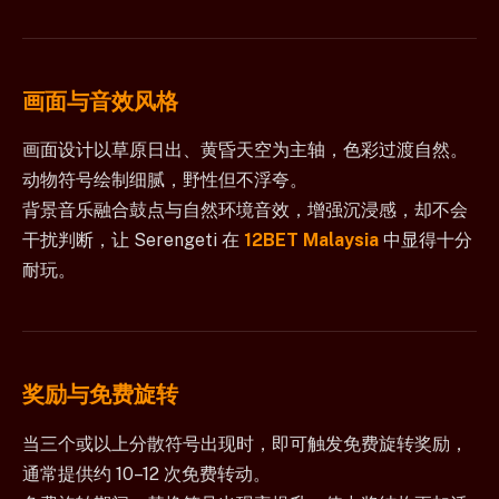
画面与音效风格
画面设计以草原日出、黄昏天空为主轴，色彩过渡自然。
动物符号绘制细腻，野性但不浮夸。
背景音乐融合鼓点与自然环境音效，增强沉浸感，却不会
干扰判断，让 Serengeti 在
12BET Malaysia
中显得十分
耐玩。
奖励与免费旋转
当三个或以上分散符号出现时，即可触发免费旋转奖励，
通常提供约 10–12 次免费转动。