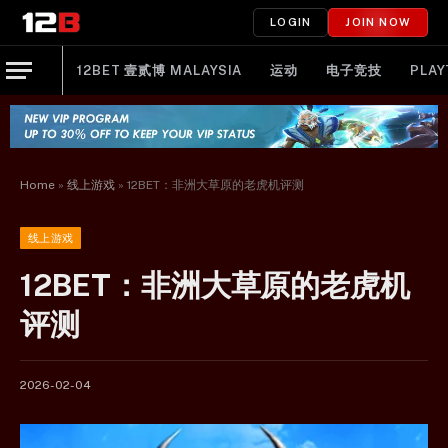
LOGIN
JOIN NOW
12BET 壹贰博 MALAYSIA
运动
电子竞技
PLAY
Home
»
线上游戏
»
12BET：非洲大草原的老虎机评测
线上游戏
12BET：非洲大草原的老虎机
评测
2026-02-04