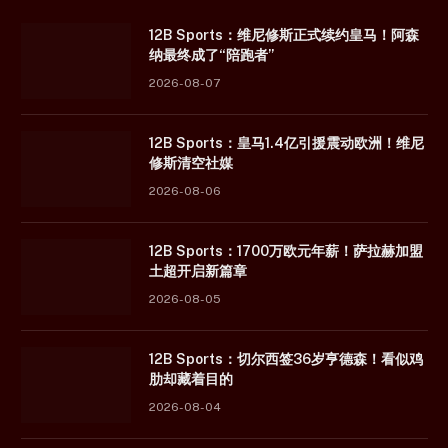
12B Sports：维尼修斯正式续约皇马！阿森
纳最终成了“陪跑者”
2026-08-07
12B Sports：皇马1.4亿引援震动欧洲！维尼
修斯清空社媒
2026-08-06
12B Sports：1700万欧元年薪！萨拉赫加盟
土超开启新篇章
2026-08-05
12B Sports：切尔西签36岁亨德森！看似鸡
肋却藏着目的
2026-08-04