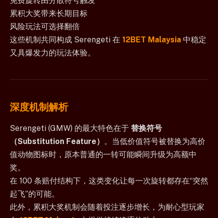
免费旋转由分散符号触发
累积大奖带来长期目标
风险玩法可选择翻倍
这些机制共同构成 Serengeti 在
12BET Malaysia
中稳定
又具爆发力的玩法体验。
深度机制解析
Serengeti (GMW) 的最大特色在于
替换符号
（Substitution Feature）
。当低价值符号被替换为高价
值动物图标时，原本普通的一转可能瞬间升级为高额中
奖。
在 100 条赔付结构下，这类变化让每一次旋转都存在“突然
起飞”的可能。
此外，累积大奖机制会随着投注逐步增长，为耐心型玩家