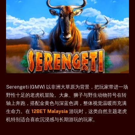
Serengeti (GMW) 以非洲大草原为背景，把玩家带进一场
野性十足的老虎机冒险。大象、狮子与野生动物符号在转
轴上奔跑，搭配金黄色与深蓝色调，整体视觉温暖而充满
生命力。在
12BET Malaysia
游玩时，这类自然主题老虎
机特别适合喜欢沉浸感与长期游玩的玩家。