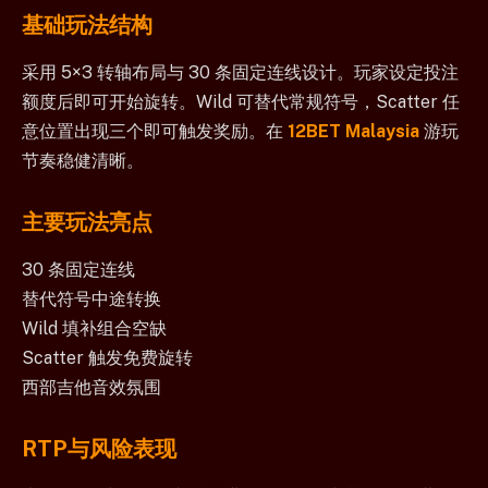
基础玩法结构
采用 5×3 转轴布局与 30 条固定连线设计。玩家设定投注
额度后即可开始旋转。Wild 可替代常规符号，Scatter 任
意位置出现三个即可触发奖励。在
12BET Malaysia
游玩
节奏稳健清晰。
主要玩法亮点
30 条固定连线
替代符号中途转换
Wild 填补组合空缺
Scatter 触发免费旋转
西部吉他音效氛围
RTP与风险表现