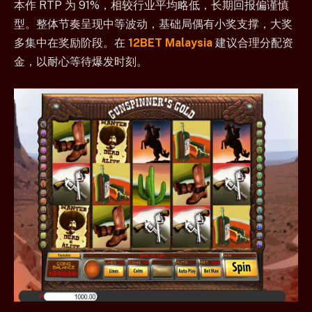
本作 RTP 为 91%，相较行业平均略低，长期回报偏谨慎
型。整体节奏呈现中等波动，基础局偶有小奖支撑，大奖
多集中在奖励阶段。在
12BET Malaysia
建议合理分配资
金，以耐心等待爆发时刻。