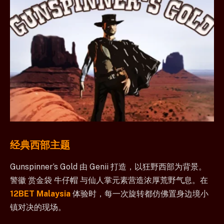
经典西部主题
Gunspinner’s Gold 由 Genii 打造，以狂野西部为背景。
警徽 赏金袋 牛仔帽 与仙人掌元素营造浓厚荒野气息。在
12BET Malaysia
体验时，每一次旋转都仿佛置身边境小
镇对决的现场。