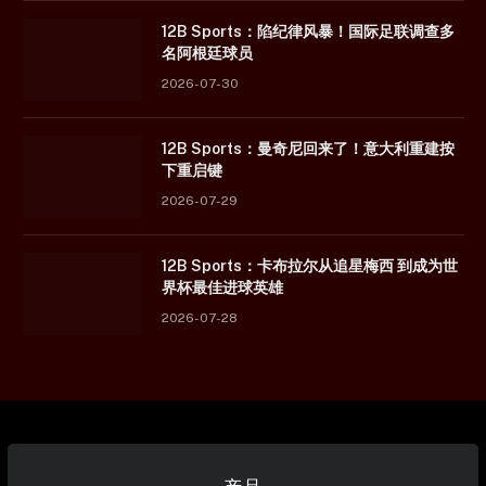
12B Sports：陷纪律风暴！国际足联调查多
名阿根廷球员
2026-07-30
12B Sports：曼奇尼回来了！意大利重建按
下重启键
2026-07-29
12B Sports：卡布拉尔从追星梅西 到成为世
界杯最佳进球英雄
2026-07-28