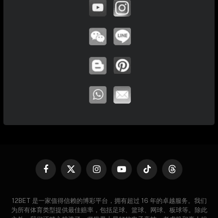
Facebook
X
Instagram
YouTube
TikTok
Threads
(Twitter)
12BET 是一家值得信赖的博彩平台，拥有超过 16 年的卓越服务。我们
为所有体育类型提供最佳赔率，包括足球、篮球、网球、板球等。除此