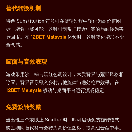
替代转换机制
特色 Substitution 符号可在旋转过程中转化为高价值图
标，增强中奖可能。这种机制常把接近中奖的局面转为实
际回报。在
12BET Malaysia
体验时，这种变化增加不少
悬念感。
画面与音效表现
游戏采用沙土棕与暗红色调设计，木质背景与荒野风格相
呼应。背景音乐融入乡村吉他旋律与远处枪声效果。在
12BET Malaysia
移动与桌面平台运行流畅稳定。
免费旋转奖励
当出现三个或以上 Scatter 时，即可启动免费旋转模式。
奖励期间替代符号会转为高价值图标，提高组合命中率。