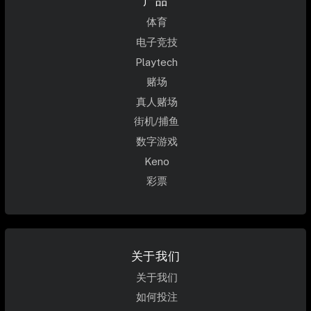
产品
体育
电子竞技
Playtech
赌场
真人赌场
街机/捕鱼
数字游戏
Keno
彩票
关于我们
关于我们
如何投注