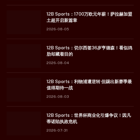
12B Sports：1700万欧元年薪！萨拉赫加盟
土超开启新篇章
2026-08-05
12B Sports：切尔西签36岁亨德森！看似鸡
肋却藏着目的
2026-08-04
12B Sports：利物浦遭逆转 但踢出新赛季最
值得期待一战
2026-08-03
12B Sports：世界杯商业化引爆争议！因凡
蒂诺陷执政危机
2026-07-31