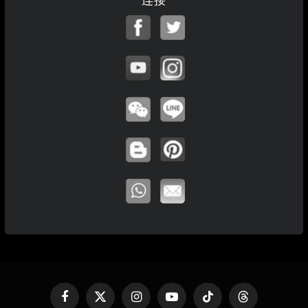
Facebook
X
Instagram
YouTube
TikTok
Threads