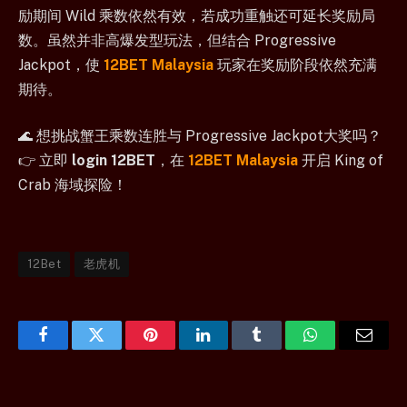
励期间 Wild 乘数依然有效，若成功重触还可延长奖励局
数。虽然并非高爆发型玩法，但结合 Progressive
Jackpot，使
12BET Malaysia
玩家在奖励阶段依然充满
期待。
🌊 想挑战蟹王乘数连胜与 Progressive Jackpot大奖吗？
👉 立即
login 12BET
，在
12BET Malaysia
开启 King of
Crab 海域探险！
12Bet
老虎机
Facebook
Twitter
Pinterest
LinkedIn
Tumblr
WhatsApp
Email