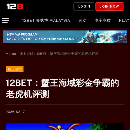
LOGIN
JOIN NOW
12BET 壹贰博 MALAYSIA
运动
电子竞技
PLAY
Home
»
线上游戏
»
12BET：蟹王海域彩金争霸的老虎机评测
线上游戏
12BET：蟹王海域彩金争霸的
老虎机评测
2026-02-17