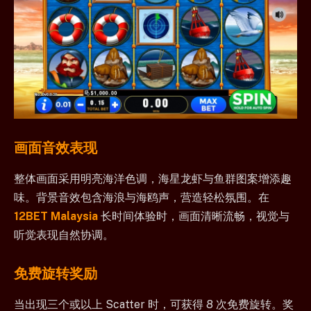
画面音效表现
整体画面采用明亮海洋色调，海星龙虾与鱼群图案增添趣
味。背景音效包含海浪与海鸥声，营造轻松氛围。在
12BET Malaysia
长时间体验时，画面清晰流畅，视觉与
听觉表现自然协调。
免费旋转奖励
当出现三个或以上 Scatter 时，可获得 8 次免费旋转。奖