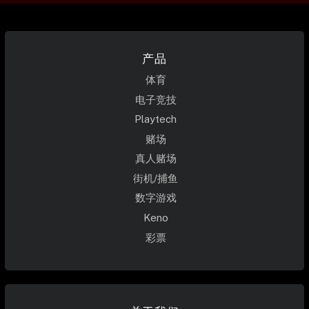
产品
体育
电子竞技
Playtech
赌场
真人赌场
街机/捕鱼
数字游戏
Keno
彩票