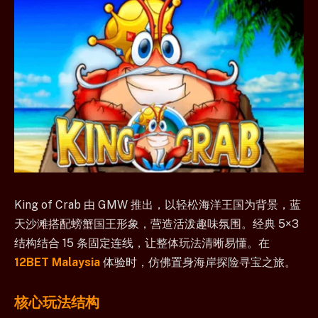
King of Crab 由 GMW 推出，以轻松海洋王国为背景，蓝
天沙滩搭配螃蟹国王形象，营造活泼趣味氛围。经典 5×3
结构结合 15 条固定连线，让整体玩法清晰易懂。在
12BET Malaysia
体验时，仿佛置身海岸探险寻宝之旅。
核心玩法结构