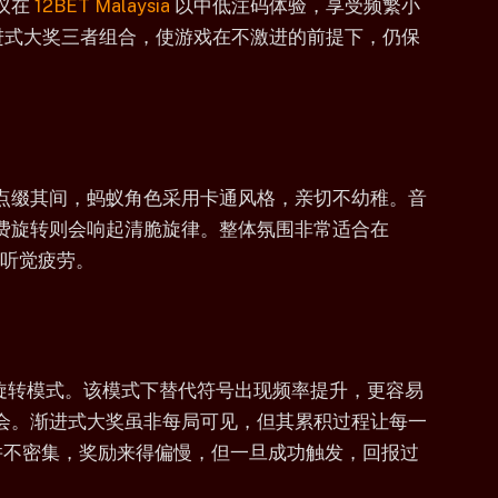
议在
12BET Malaysia
以中低注码体验，享受频繁小
 与渐进式大奖三者组合，使游戏在不激进的前提下，仍保
点缀其间，蚂蚁角色采用卡通风格，亲切不幼稚。音
费旋转则会响起清脆旋律。整体氛围非常适合在
听觉疲劳。
入免费旋转模式。该模式下替代符号出现频率提升，更容易
会。渐进式大奖虽非每局可见，但其累积过程让每一
 出现并不密集，奖励来得偏慢，但一旦成功触发，回报过