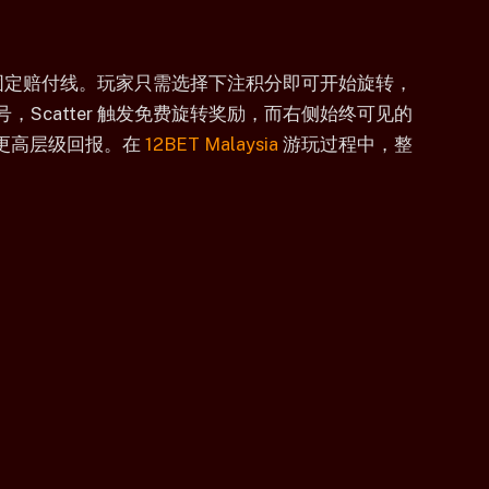
条固定赔付线。玩家只需选择下注积分即可开始旋转，
，Scatter 触发免费旋转奖励，而右侧始终可见的
更高层级回报。在
12BET Malaysia
游玩过程中，整