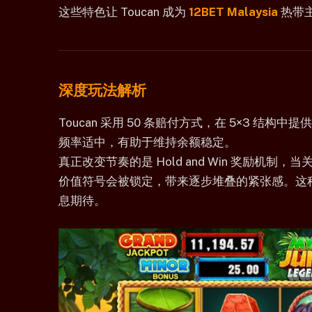
这些特色让 Toucan 成为
12BET Malaysia
热带
深度玩法解析
Toucan 采用 50 条赔付方式，在 5×3 
频率适中，有助于维持余额稳定。
真正改变节奏的是 Hold and Win 奖励机
价值符号会被锁定，带来逐步堆叠的紧张感。这
息期待。