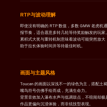
RTP与波动理解
即使没有明确的 RTP 数值，多数 GMW 老虎机
报节奏，适合愿意多转几轮等待奖励触发的玩家
累积式大奖与重转机制意味着波动可能突然放大
助于拉长体验时间并等待最佳时机。
画面与主题风格
Toucan 的画面以深浅不一的绿色为主，搭配
嘴鸟符号仿佛手绘而成，充满生命力。
背景音效加入瀑布水声与低调鼓点，不喧闹却极
作品更偏向沉浸体验，而非炫技型表现。