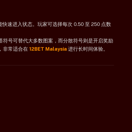
速进入状态。玩家可选择每次 0.50 至 250 点数
搭符号可替代大多数图案，而分散符号则是开启奖励
，非常适合在
12BET Malaysia
进行长时间体验。