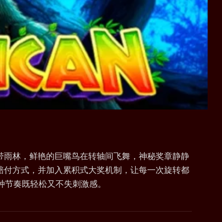
的热带雨林，鲜艳的巨嘴鸟在转轴间飞舞，神秘奖章静静
0 条赔付方式，并加入累积式大奖机制，让每一次旋转都
种节奏既轻松又不失刺激感。