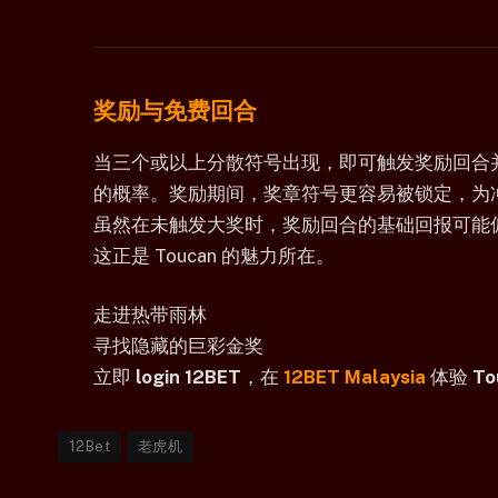
奖励与免费回合
当三个或以上分散符号出现，即可触发奖励回合并获得
的概率。奖励期间，奖章符号更容易被锁定，为
虽然在未触发大奖时，奖励回合的基础回报可能偏
这正是 Toucan 的魅力所在。
走进热带雨林
寻找隐藏的巨彩金奖
立即
login 12BET
，在
12BET Malaysia
体验
To
12Bet
老虎机