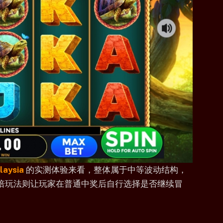
laysia
的实测体验来看，整体属于中等波动结构，
倍玩法则让玩家在普通中奖后自行选择是否继续冒