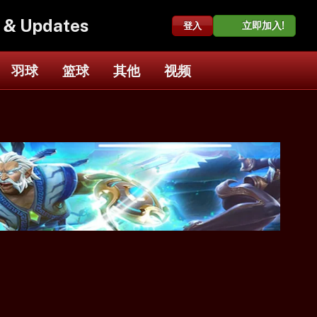
s & Updates
立即加入!
登入
羽球
篮球
其他
视频