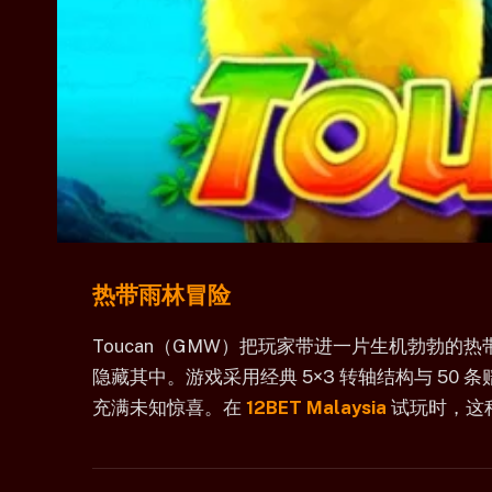
热带雨林冒险
Toucan（GMW）把玩家带进一片生机勃勃
隐藏其中。游戏采用经典 5×3 转轴结构与 5
充满未知惊喜。在
12BET Malaysia
试玩时，这