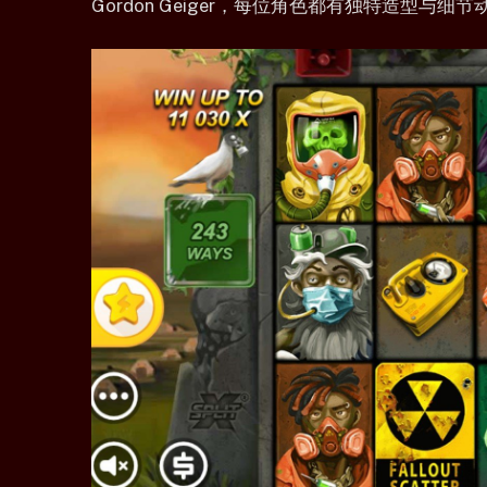
Gordon Geiger，每位角色都有独特造型与