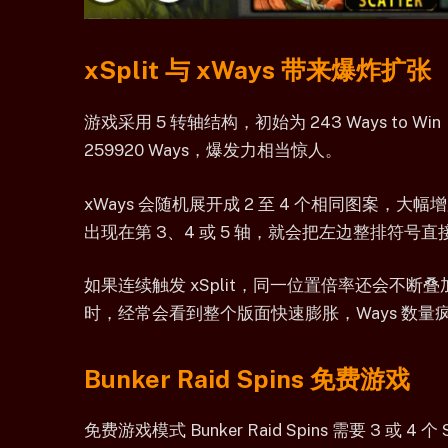
xSplit 与 xWays 带来爆炸扩张
游戏采用 5 转轴结构，初始为 243 Ways to Wi
259920 Ways，爆发力相当惊人。
xWays 会随机展开成 2 至 4 个相同图案，大幅
出现在第 3、4 或 5 轴，就会把左边整排符号
如果连续触发 xSplit，同一位置倍率还会不断叠加
时，经常会看到整个版面快速膨胀，Ways 数
Bunker Raid Spins 免费游戏
免费游戏模式 Bunker Raid Spins 需要 3 或 4