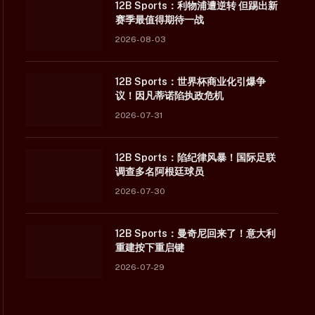
12B Sports：利物浦遭逆转 但踢出新
赛季最值得期待一战
2026-08-03
12B Sports：世界杯商业化引爆争
议！因凡蒂诺陷执政危机
2026-07-31
12B Sports：陷纪律风暴！国际足联
调查多名阿根廷球员
2026-07-30
12B Sports：曼奇尼回来了！意大利
重建按下重启键
2026-07-29