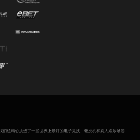
外，我们还精心挑选了一些世界上最好的电子竞技、老虎机和真人娱乐场游