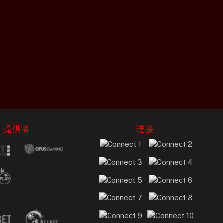
提供者
连接