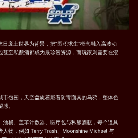
末日废土世界为背景，把“囤积求生”概念融入高波动
包甚至私酿酒都成为最珍贵资源，而玩家则需要在混
城市包围，天空盘旋着戴着防毒面具的乌鸦，整体色
望感。
、油桶、盖革计数器、医疗包与私酿酒瓶，每个道具
erry Trash、Moonshine Michael 与