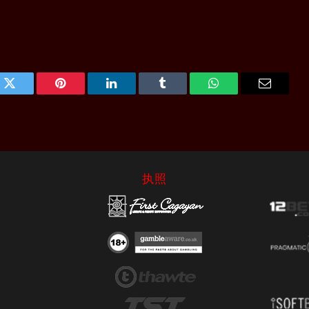
k
Twitter
Pinterest
LinkedIn
Tumblr
WhatsApp
Email
执照