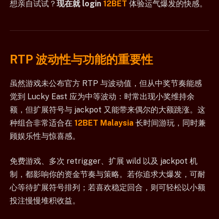
想亲自试试？
现在就 login
12BET
体验运气爆发的快感。
RTP 波动性与功能的重要性
虽然游戏未公布官方 RTP 与波动值，但从中奖节奏能感
觉到 Lucky East 应为中等波动：时常出现小奖维持余
额，但扩展符号与 jackpot 又能带来偶尔的大额跳涨。这
种组合非常适合在
12BET Malaysia
长时间游玩，同时兼
顾娱乐性与惊喜感。
免费游戏、多次 retrigger、扩展 wild 以及 jackpot 机
制，都影响你的资金节奏与策略。若你追求大爆发，可耐
心等待扩展符号排列；若喜欢稳定回合，则可轻松以小额
投注慢慢堆积收益。