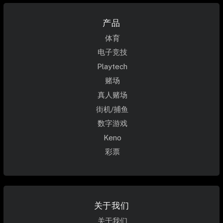
产品
体育
电子竞技
Playtech
赌场
真人赌场
街机/捕鱼
数字游戏
Keno
彩票
关于我们
关于我们