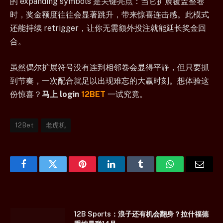
的 expanding symbols 是关键亮点：当它扩展覆盖整卷
时，奖金额度往往会显著跳升，带来惊喜连击感。此模式
还能持续 retrigger，让你无需额外投注就能延长奖金回
合。
虽然偶尔扩展符号没有连到相邻卷会显得平静，但只要抓
到节奏，一次配合就足以出现难忘的大赢时刻。想体验这
份惊喜？
马上 login
12BET
一试究竟。
12Bet
老虎机
Facebook
Twitter
Pinterest
LinkedIn
Tumblr
WhatsApp
Email
12B Sports：浪子还有机会翻身？拉什福德