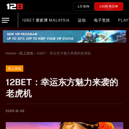
LOGIN
JOIN NOW
12BET 壹贰博 MALAYSIA
运动
电子竞技
PLAY
Home
»
线上游戏
»
12BET：幸运东方魅力来袭的老虎机
线上游戏
12BET：幸运东方魅力来袭的
老虎机
2025-12-02