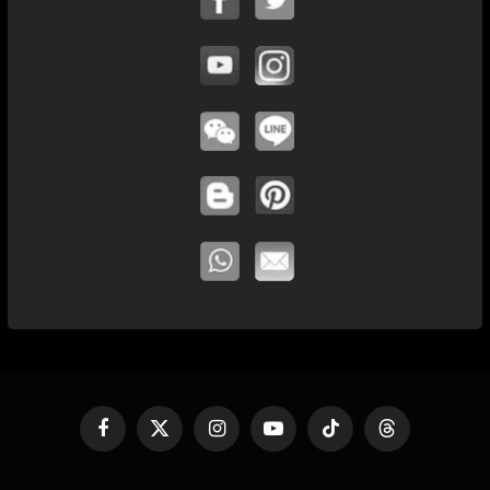
Facebook
X
Instagram
YouTube
TikTok
Threads
(Twitter)