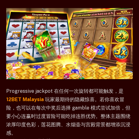
Progressive jackpot 在任何一次旋转都可能触发，是
12BET Malaysia
玩家最期待的隐藏惊喜。若你喜欢冒
险，也可以在每次中奖后选择 gamble 模式尝试加倍，但
要小心连赢时过度冒险可能吃掉连胜优势。整体主题围绕
浓厚印度色彩，莲花图腾、水烟壶与宫殿背景都增添沉浸
感。