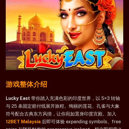
游戏整体介绍
Lucky East
带你踏入充满色彩的印度世界，以 5×3 转轴
与 25 条固定赔付线展开旅程。绚丽的莲花、孔雀与大象
符号配合古典东方风情，让你宛如置身印度宫殿。加入
12BET Malaysia
后即可体验 expanding symbols、free