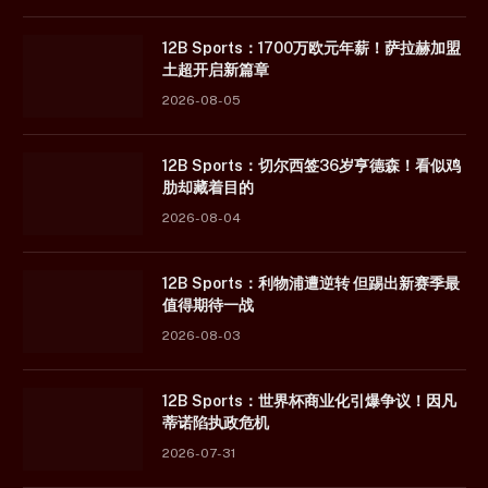
12B Sports：1700万欧元年薪！萨拉赫加盟
土超开启新篇章
2026-08-05
12B Sports：切尔西签36岁亨德森！看似鸡
肋却藏着目的
2026-08-04
12B Sports：利物浦遭逆转 但踢出新赛季最
值得期待一战
2026-08-03
12B Sports：世界杯商业化引爆争议！因凡
蒂诺陷执政危机
2026-07-31