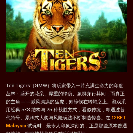
Ten Tigers（GMW）将玩家带入一片充满生命力的印度
丛林：盛开的花朵、厚重的绿荫、象群穿行其间，而真正
的主角——威风凛凛的猛虎，则静候在转轴之上。游戏采
用经典 5×3 结构与 25 种获胜方式，看似传统，却通过替
代符号、累积式大奖与风险玩法不断制造惊喜。在
12BET
Malaysia
试玩时，最令人印象深刻的，正是那些原本普通