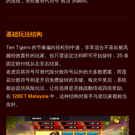
的连线，突然被替代符号“救活”的瞬间。
基础玩法结构
Ten Tigers 的节奏偏向轻松到中速，非常适合不喜欢被高
频特效轰炸的玩家。你只需设定注码即可开始旋转，25 条
固定赔付线从左至右结算。
老虎百搭符号可替代除分散符号以外的大多数图案，而莲
花分散符号则是开启免费旋转的关键。每次中奖后，系统
都会提供风险玩法，让你选择是否挑战翻倍或四倍奖励。
在
12BET Malaysia
中，这种结构对新手与老玩家都相当
友好。