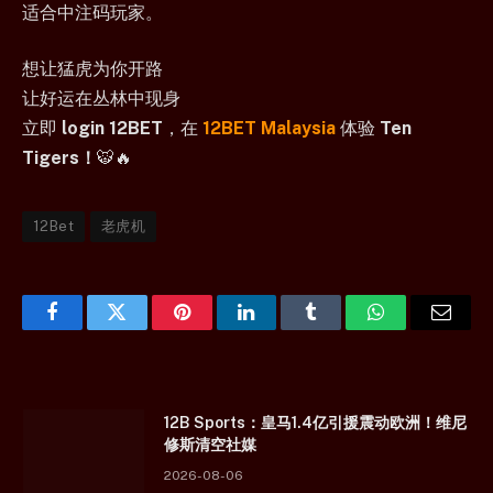
适合中注码玩家。
想让猛虎为你开路
让好运在丛林中现身
立即
login 12BET
，在
12BET Malaysia
体验
Ten
Tigers！
🐯🔥
12Bet
老虎机
Facebook
Twitter
Pinterest
LinkedIn
Tumblr
WhatsApp
Email
12B Sports：皇马1.4亿引援震动欧洲！维尼
修斯清空社媒
2026-08-06