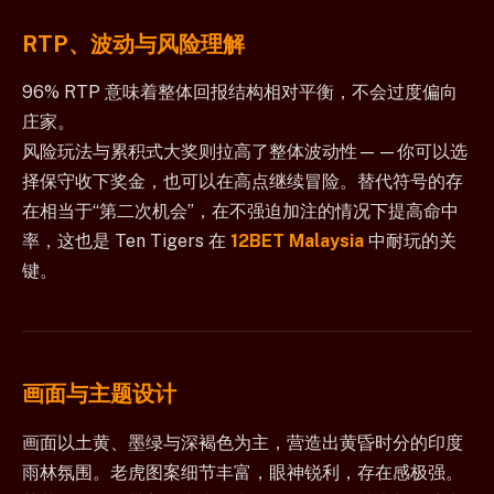
RTP、波动与风险理解
96% RTP 意味着整体回报结构相对平衡，不会过度偏向
庄家。
风险玩法与累积式大奖则拉高了整体波动性——你可以选
择保守收下奖金，也可以在高点继续冒险。替代符号的存
在相当于“第二次机会”，在不强迫加注的情况下提高命中
率，这也是 Ten Tigers 在
12BET Malaysia
中耐玩的关
键。
画面与主题设计
画面以土黄、墨绿与深褐色为主，营造出黄昏时分的印度
雨林氛围。老虎图案细节丰富，眼神锐利，存在感极强。