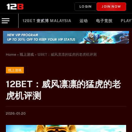
LOGIN
JOIN NOW
12BET 壹贰博 MALAYSIA
运动
电子竞技
PLAY
Home
»
线上游戏
»
12BET：威风凛凛的猛虎的老虎机评测
线上游戏
12BET：威风凛凛的猛虎的老
虎机评测
2026-01-20