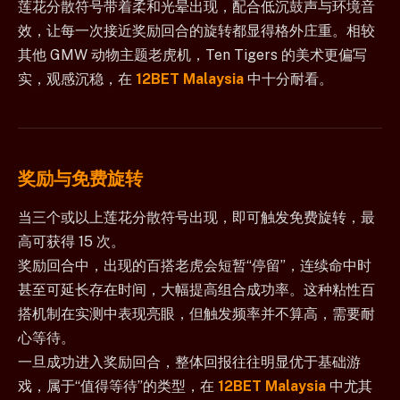
莲花分散符号带着柔和光晕出现，配合低沉鼓声与环境音
效，让每一次接近奖励回合的旋转都显得格外庄重。相较
其他 GMW 动物主题老虎机，Ten Tigers 的美术更偏写
实，观感沉稳，在
12BET Malaysia
中十分耐看。
奖励与免费旋转
当三个或以上莲花分散符号出现，即可触发免费旋转，最
高可获得 15 次。
奖励回合中，出现的百搭老虎会短暂“停留”，连续命中时
甚至可延长存在时间，大幅提高组合成功率。这种粘性百
搭机制在实测中表现亮眼，但触发频率并不算高，需要耐
心等待。
一旦成功进入奖励回合，整体回报往往明显优于基础游
戏，属于“值得等待”的类型，在
12BET Malaysia
中尤其