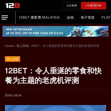
LOGIN
JOIN NOW
12BET 壹贰博 MALAYSIA
运动
电子竞技
PLAY
Home
»
线上游戏
»
12BET：令人垂涎的零食和快餐为主题的老虎机评测
线上游戏
12BET：令人垂涎的零食和快
餐为主题的老虎机评测
2026-06-16