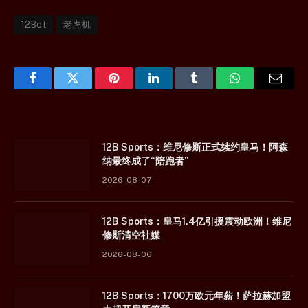
12Bet
老虎机
Facebook
Twitter
Pinterest
LinkedIn
Tumblr
WhatsApp
Email
12B Sports：维尼修斯正式续约皇马！阿森
纳最终成了“陪跑者”
2026-08-07
12B Sports：皇马1.4亿引援震动欧洲！维尼
修斯清空社媒
2026-08-06
12B Sports：1700万欧元年薪！萨拉赫加盟