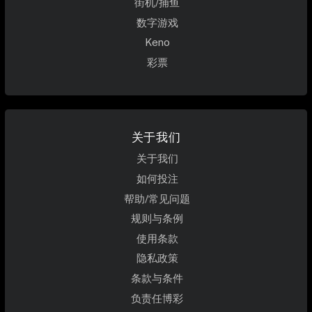
街机/捕鱼
数字游戏
Keno
彩票
关于我们
关于我们
如何投注
帮助/常见问题
规则与条例
使用条款
隐私政策
条款与条件
负责任博彩