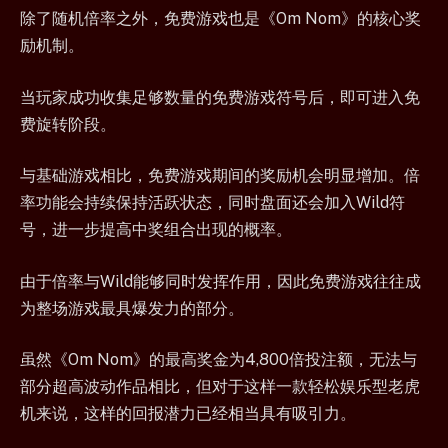
除了随机倍率之外，免费游戏也是《Om Nom》的核心奖
励机制。
当玩家成功收集足够数量的免费游戏符号后，即可进入免
费旋转阶段。
与基础游戏相比，免费游戏期间的奖励机会明显增加。倍
率功能会持续保持活跃状态，同时盘面还会加入Wild符
号，进一步提高中奖组合出现的概率。
由于倍率与Wild能够同时发挥作用，因此免费游戏往往成
为整场游戏最具爆发力的部分。
虽然《Om Nom》的最高奖金为4,800倍投注额，无法与
部分超高波动作品相比，但对于这样一款轻松娱乐型老虎
机来说，这样的回报潜力已经相当具有吸引力。