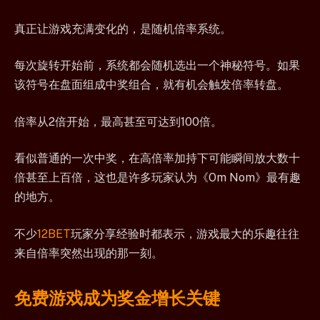
真正让游戏充满变化的，是随机倍率系统。
每次旋转开始前，系统都会随机选出一个神秘符号。如果
该符号在盘面组成中奖组合，就有机会触发倍率转盘。
倍率从2倍开始，最高甚至可达到100倍。
看似普通的一次中奖，在高倍率加持下可能瞬间放大数十
倍甚至上百倍，这也是许多玩家认为《Om Nom》最有趣
的地方。
不少
12BET
玩家分享经验时都表示，游戏最大的乐趣往往
来自倍率突然出现的那一刻。
免费游戏成为奖金增长关键