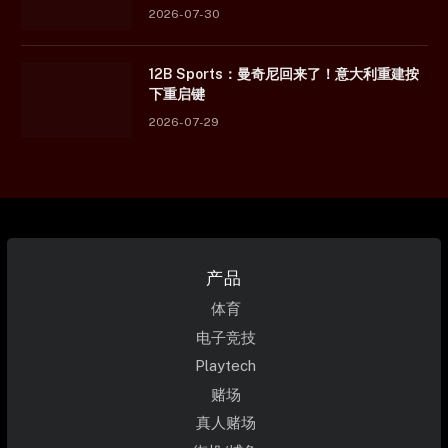
2026-07-30
12B Sports：曼奇尼回来了！意大利重建按
下重启键
2026-07-29
产品
体育
电子竞技
Playtech
赌场
真人赌场