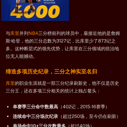
与
库里
并列
NBA
三分榜前列的球员中，最接近他的是詹姆
斯·哈登，他的三分总数为3127记，比库里少了873记之
多。这种断层式的领先优势，让库里在三分领域的统治地
位无人能撼动。
缔造多项历史纪录，三分之神实至名归
库里
的职业生涯就是一部三分纪录刷新史，他不仅是历史
三分王，还在多项三分相关的统计上独占鳌头：
单赛季三分命中数最高
（402记，2015-16赛季）
连续命中三分场次纪录
（超过250场，至今仍在刷新）
单场命中10+三分次数最多
（超过40场）