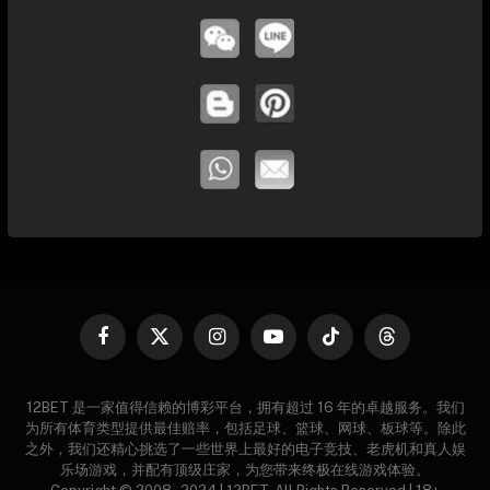
Facebook
X
Instagram
YouTube
TikTok
Threads
(Twitter)
12BET 是一家值得信赖的博彩平台，拥有超过 16 年的卓越服务。我们
为所有体育类型提供最佳赔率，包括足球、篮球、网球、板球等。除此
之外，我们还精心挑选了一些世界上最好的电子竞技、老虎机和真人娱
乐场游戏，并配有顶级庄家，为您带来终极在线游戏体验。