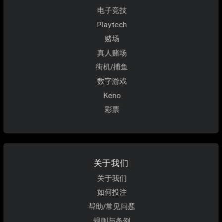
电子竞技
Playtech
赌场
真人赌场
街机/捕鱼
数字游戏
Keno
彩票
关于我们
关于我们
如何投注
帮助/常见问题
规则与条例